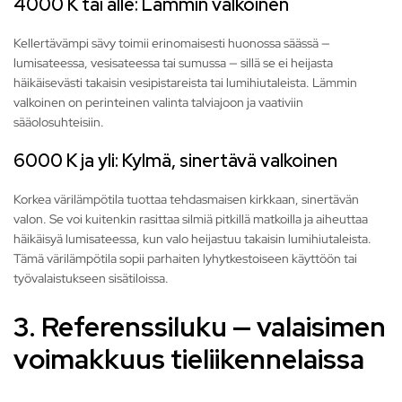
4000 K tai alle: Lämmin valkoinen
Kellertävämpi sävy toimii erinomaisesti huonossa säässä —
lumisateessa, vesisateessa tai sumussa — sillä se ei heijasta
häikäisevästi takaisin vesipistareista tai lumihiutaleista. Lämmin
valkoinen on perinteinen valinta talviajoon ja vaativiin
sääolosuhteisiin.
6000 K ja yli: Kylmä, sinertävä valkoinen
Korkea värilämpötila tuottaa tehdasmaisen kirkkaan, sinertävän
valon. Se voi kuitenkin rasittaa silmiä pitkillä matkoilla ja aiheuttaa
häikäisyä lumisateessa, kun valo heijastuu takaisin lumihiutaleista.
Tämä värilämpötila sopii parhaiten lyhytkestoiseen käyttöön tai
työvalaistukseen sisätiloissa.
3. Referenssiluku — valaisimen
voimakkuus tieliikennelaissa