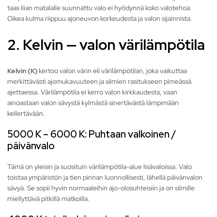
taas liian matalalle suunnattu valo ei hyödynnä koko valotehoa.
Oikea kulma riippuu ajoneuvon korkeudesta ja valon sijainnista.
2. Kelvin — valon värilämpötila
Kelvin (K)
kertoo valon värin eli värilämpötilan, joka vaikuttaa
merkittävästi ajomukavuuteen ja silmien rasitukseen pimeässä
ajettaessa. Värilämpötila ei kerro valon kirkkaudesta, vaan
ainoastaan valon sävystä kylmästä sinertävästä lämpimään
kellertävään.
5000 K – 6000 K: Puhtaan valkoinen /
päivänvalo
Tämä on yleisin ja suosituin värilämpötila-alue lisävaloissa. Valo
toistaa ympäristön ja tien pinnan luonnollisesti, lähellä päivänvalon
sävyä. Se sopii hyvin normaaleihin ajo-olosuhteisiin ja on silmille
miellyttävä pitkillä matkoilla.