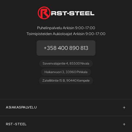
Puhelinpalvelu Arkisin 9:00-17:00
Toimipisteiden Aukioloajat Arkisin 9:00-17:00
+358 400 890 813
Savenvalajantie 4, 85500 Nivala
Haikanvuori 3, 33960 Pirkkala
Zatelliitintie 15 B, 90440 Kempele
ASIAKASPALVELU
Asiakaspalvelu
RST-STEEL