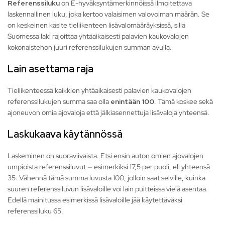
Referenssiluku
on E-hyväksyntämerkinnöissä ilmoitettava
laskennallinen luku, joka kertoo valaisimen valovoiman määrän. Se
on keskeinen käsite tieliikenteen lisävalomääräyksissä, sillä
Suomessa laki rajoittaa yhtäaikaisesti palavien kaukovalojen
kokonaistehon juuri referenssilukujen summan avulla.
Lain asettama raja
Tieliikenteessä kaikkien yhtäaikaisesti palavien kaukovalojen
referenssilukujen summa saa olla
enintään 100
. Tämä koskee sekä
ajoneuvon omia ajovaloja että jälkiasennettuja lisävaloja yhteensä.
Laskukaava käytännössä
Laskeminen on suoraviivaista. Etsi ensin auton omien ajovalojen
umpioista referenssiluvut — esimerkiksi 17,5 per puoli, eli yhteensä
35. Vähennä tämä summa luvusta 100, jolloin saat selville, kuinka
suuren referenssiluvun lisävaloille voi lain puitteissa vielä asentaa.
Edellä mainitussa esimerkissä lisävaloille jää käytettäväksi
referenssiluku 65.