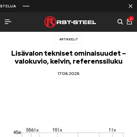
ELUA
ELUA
ELUA
0
ARTIKKELIT
Lisävalon tekniset ominaisuudet –
valokuvio, kelvin, referenssiluku
17.06.2026