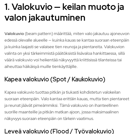
1. Valokuvio — keilan muoto ja
valon jakautuminen
Valokuvio
(beam pattern) määrittää, miten valo jakautuu ajoneuvon
edessä olevalle alueelle — kuinka kauas se kantaa suoraan eteenpäin
ja kuinka laajasti se valaisee tien reunoja ja pientareita. Valokuvion
valinta on yksi tärkeimmistä päätöksistä lisävaloa hankittaessa, sillä
väärä valokuvio voi heikentää näkyvyyttä kriittisissä tilanteissa tai
aiheuttaa häikäisyä muille tienkäyttäjille.
Kapea valokuvio (Spot / Kaukokuvio)
Kapea valokuvio tuottaa pitkän ja tiukasti kohdistetun valokeilan
suoraan eteenpäin. Valo kantaa erittäin kauas, mutta tien pientareet
ja reunat jäävät pimeämmiksi. Tämä valokuvio on ihanteellinen
suorille maanteille ja pitkän matkan ajoon, jossa maksimaalinen
näkyvyys suoraan eteenpäin on tärkein vaatimus.
Leveä valokuvio (Flood / Työvalokuvio)