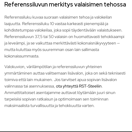
Referenssiluvun merkitys valaisimen tehossa
Referenssiluku kuvaa suoraan valaisimen tehoa ja valokeilan
laajuutta. Referenssiluku 10 vastaa karkeasti pienempää ja
kohdistetumpaa valokeilaa, joka sopii täydentävään valaistukseen.
Referenssiluvun 37,5 tai 50 valaisin on huomattavasti tehokkaampi
ja leveämpi, ja se vaikuttaa merkittävästi kokonaisnäkyvyyteen —
mutta kuluttaa myös suuremman osan lain sallimasta
kokonaissummasta.
Valokuvion, värilämpötilan ja referenssiluvun yhteinen
ymmärtäminen auttaa valitsemaan lisävalon, joka on sekä teknisesti
toimiva että lain mukainen. Jos tarvitset apua sopivan lisävalon
valinnassa tai asennuksessa,
ota yhteyttä RST-Steeliin
.
Ammattitaitoiset asentajamme auttavat löytämään juuri sinun
tarpeisiisi sopivan ratkaisun ja optimoimaan sen toiminnan
maksimaalista turvallisuutta ja tehokkuutta varten.