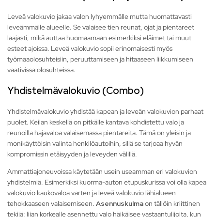
Leveä valokuvio jakaa valon lyhyemmälle mutta huomattavasti
leveämmälle alueelle. Se valaisee tien reunat, ojat ja pientareet
laajasti, mikä auttaa huomaamaan esimerkiksi eläimet tai muut
esteet ajoissa. Leveä valokuvio sopii erinomaisesti myös
työmaaolosuhteisiin, peruuttamiseen ja hitaaseen liikkumiseen
vaativissa olosuhteissa.
Yhdistelmävalokuvio (Combo)
Yhdistelmävalokuvio yhdistää kapean ja leveän valokuvion parhaat
puolet. Keilan keskellä on pitkälle kantava kohdistettu valo ja
reunoilla hajavaloa valaisemassa pientareita. Tämä on yleisin ja
monikäyttöisin valinta henkilöautoihin, sillä se tarjoaa hyvän
kompromissin etäisyyden ja leveyden välillä.
Ammattiajoneuvoissa käytetään usein useamman eri valokuvion
yhdistelmiä. Esimerkiksi kuorma-auton etupuskurissa voi olla kapea
valokuvio kaukovaloa varten ja leveä valokuvio lähialueen
tehokkaaseen valaisemiseen.
Asennuskulma
on tällöin kriittinen
tekijä: liian korkealle asennettu valo häikäisee vastaantulijoita, kun