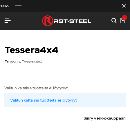
LUA
LUA
LUA
0
Tessera4x4
Etusivu
»
Tessera4x4
Valitun kaltaisia tuotteita ei löytynyt.
Valitun kaltaisia tuotteita ei löytynyt.
Siirry verkkokauppaan