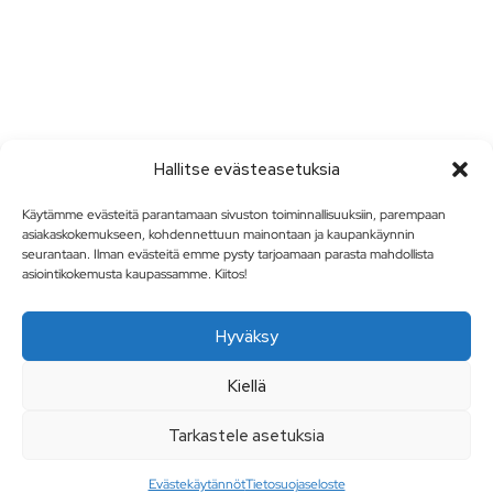
Hallitse evästeasetuksia
Käytämme evästeitä parantamaan sivuston toiminnallisuuksiin, parempaan
asiakaskokemukseen, kohdennettuun mainontaan ja kaupankäynnin
seurantaan. Ilman evästeitä emme pysty tarjoamaan parasta mahdollista
asiointikokemusta kaupassamme. Kiitos!
Hyväksy
Kiellä
Tarkastele asetuksia
Evästekäytännöt
Tietosuojaseloste