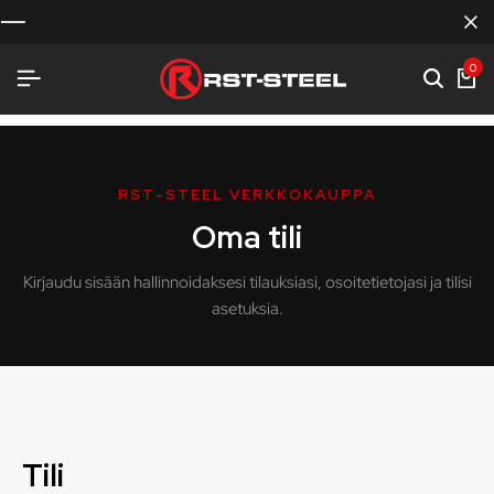
0
RST-STEEL VERKKOKAUPPA
Oma tili
Kirjaudu sisään hallinnoidaksesi tilauksiasi, osoitetietojasi ja tilisi
asetuksia.
Tili