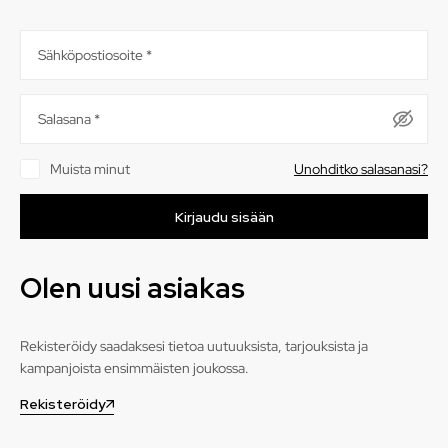
Sähköpostiosoite
*
Salasana
*
Muista minut
Unohditko salasanasi?
Kirjaudu sisään
Olen uusi asiakas
Rekisteröidy saadaksesi tietoa uutuuksista, tarjouksista ja
kampanjoista ensimmäisten joukossa.
Rekisteröidy