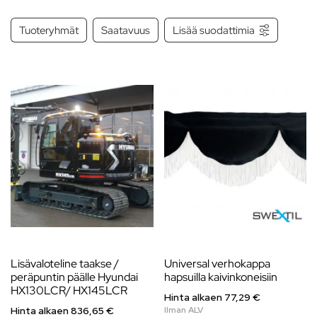
Tuoteryhmät
Saatavuus
Lisää suodattimia
Lisävaloteline taakse /
Universal verhokappa
peräpuntin päälle Hyundai
hapsuilla kaivinkoneisiin
HX130LCR/ HX145LCR
Hinta alkaen
77,29
€
Hinta alkaen
836,65
€