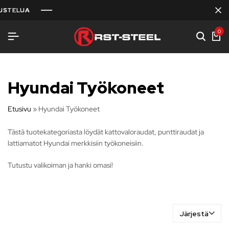
ELUA
ELUA
ELUA
0
Hyundai Työkoneet
Etusivu
»
Hyundai Työkoneet
Tästä tuotekategoriasta löydät kattovaloraudat, punttiraudat ja
lattiamatot Hyundai merkkisiin työkoneisiin.
Tutustu valikoiman ja hanki omasi!
Järjestä