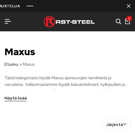
STELUA
STELUA
STELUA
0
Maxus
Etusivu
»
Maxus
Tästä kategoriasta löydät Maxus ajoneuvojen tarvikkeita ja
varusteita. Valikoimastamme löydät lisävalotelineet, kylkiputket ja
muut laadukkaat tuotteet Maxus ajoneuvojen eri malleihin.
Verkkokauppamme tarjoaa sinulle helpon tavan löytää ja tilata juuri
Näytä lisää
oikeat tuotteet tarpeisiisi. Toimitusaikamme vaihtelevat 2-30
arkipäivän välillä, jotta saat tuotteet käyttöösi mahdollisimman
nopeasti. Paranna maasturisi toimivuutta ja ulkonäköä meidän avulla.
Järjestä