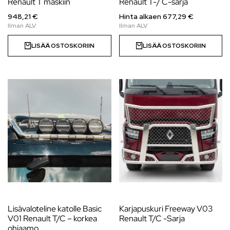
Renault T maskiin
Renault T-/ C-sarja
948,21 €
Hinta alkaen
677,29
€
LISÄÄ OSTOSKORIIN
LISÄÄ OSTOSKORIIN
Lisävaloteline katolle Basic
Karjapuskuri Freeway V03
V01 Renault T/C – korkea
Renault T/C -Sarja
ohjaamo