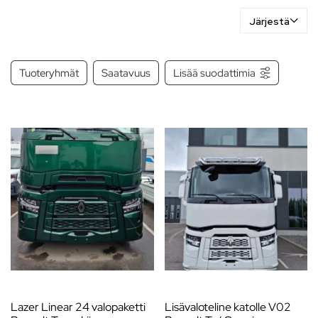
Järjestä
Tuoteryhmät
Saatavuus
Lisää suodattimia
Lazer Linear 24 valopaketti
Lisävaloteline katolle V02