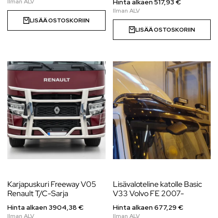
Hinta alkaen
517,93
€
LISÄÄ OSTOSKORIIN
LISÄÄ OSTOSKORIIN
Karjapuskuri Freeway V05
Lisävaloteline katolle Basic
Renault T/C-Sarja
V33 Volvo FE 2007-
Hinta alkaen
3904,38
€
Hinta alkaen
677,29
€