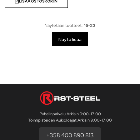
LISÄÄ OSTOSKORIIN
Näytetään tuotteet:
16
-
23
Näytä lisää
Puhelinpalvelu Arkisin 9:00-17:00
Toimipisteiden Aukioloajat Arkisin 9:00-17:00
+358 400 890 813