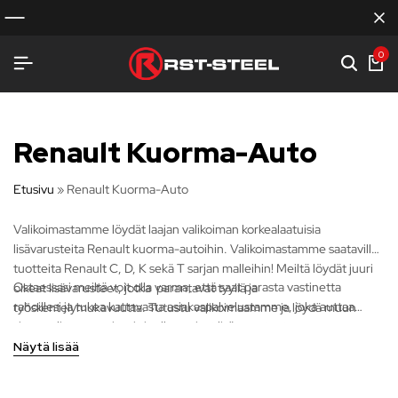
0
Renault Kuorma-Auto
Etusivu
»
Renault Kuorma-Auto
Valikoimastamme löydät laajan valikoiman korkealaatuisia
lisävarusteita Renault kuorma-autoihin. Valikoimastamme saatavilla
tuotteita Renault C, D, K sekä T sarjan malleihin! Meiltä löydät juuri
Ostaessasi meiltä voit olla varma, että saat parasta vastinetta
oikeat lisävarusteet, jotka parantavat tyyliä ja
rahoillesi ja tukea kattavasta asiakaspalvelustamme, joka auttaa
työskentelymukavuutta. Tutustu valikoimaamme ja löydä muun
sinua valitsemaan juuri sinulle sopivat lisävarusteet.
muassa karjapuskurit, valotelineet, etuhelmaputket ja paljon muuta.
Näytä lisää