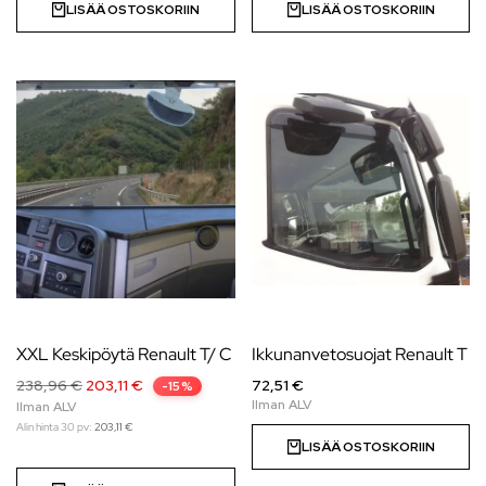
LISÄÄ OSTOSKORIIN
LISÄÄ OSTOSKORIIN
XXL Keskipöytä Renault T/ C
Ikkunanvetosuojat Renault T
238,96
€
203,11
€
72,51 €
-15%
Alin hinta 30 pv:
203,11
€
LISÄÄ OSTOSKORIIN