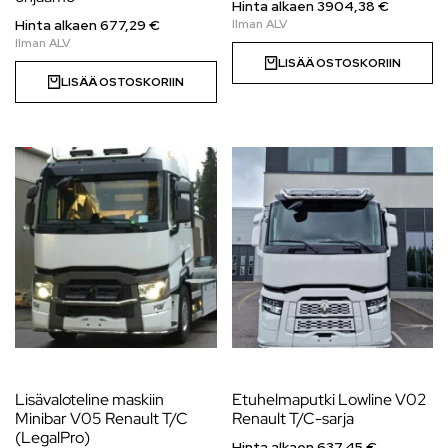
Hinta alkaen
3904,38
€
Hinta alkaen
677,29
€
LISÄÄ OSTOSKORIIN
LISÄÄ OSTOSKORIIN
Lisävaloteline maskiin
Etuhelmaputki Lowline V02
Minibar V05 Renault T/C
Renault T/C-sarja
(LegalPro)
Hinta alkaen
637,45
€