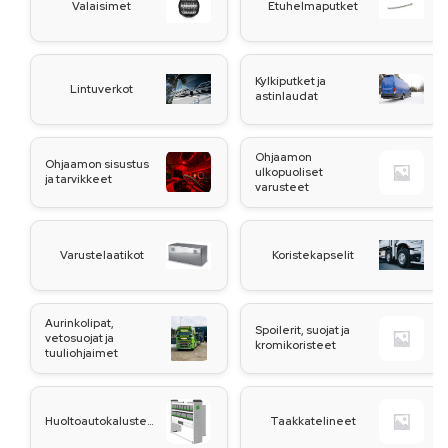
Valaisimet
Etuhelmaputket
Kylkiputket ja
Lintuverkot
astinlaudat
Ohjaamon
Ohjaamon sisustus
ulkopuoliset
ja tarvikkeet
varusteet
Varustelaatikot
Koristekapselit
Aurinkolipat,
Spoilerit, suojat ja
vetosuojat ja
kromikoristeet
tuuliohjaimet
Huoltoautokalusteet
Taakkatelineet