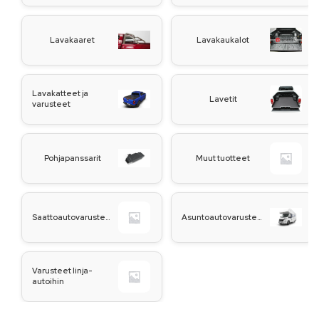
Lavakaaret
Lavakaukalot
Lavakatteet ja
Lavetit
varusteet
Pohjapanssarit
Muut tuotteet
Saattoautovarusteet
Asuntoautovarusteet
Varusteet linja-
autoihin