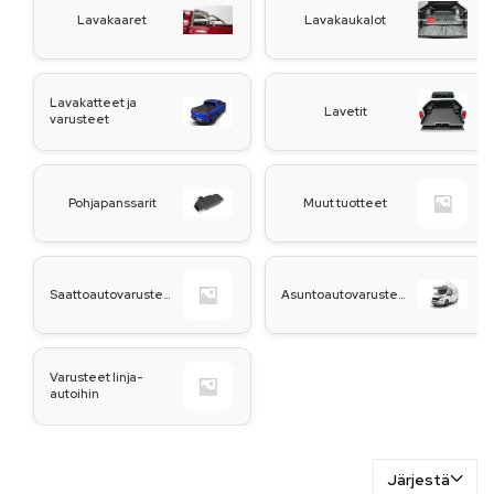
Lavakaaret
Lavakaukalot
Lavakatteet ja
Lavetit
varusteet
Pohjapanssarit
Muut tuotteet
Saattoautovarusteet
Asuntoautovarusteet
Varusteet linja-
autoihin
Järjestä