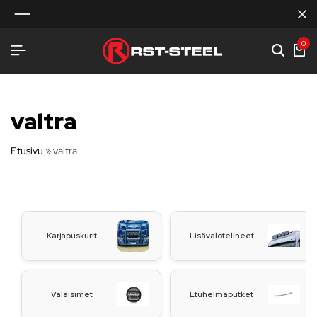
0
valtra
Etusivu
»
valtra
Karjapuskurit
Lisävalotelineet
Valaisimet
Etuhelmaputket