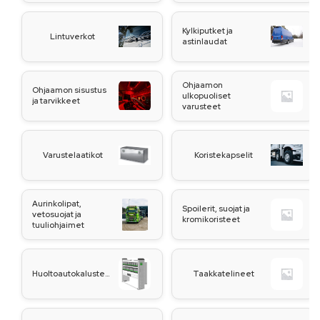
Kylkiputket ja
Lintuverkot
astinlaudat
Ohjaamon
Ohjaamon sisustus
ulkopuoliset
ja tarvikkeet
varusteet
Varustelaatikot
Koristekapselit
Aurinkolipat,
Spoilerit, suojat ja
vetosuojat ja
kromikoristeet
tuuliohjaimet
Huoltoautokalusteet
Taakkatelineet