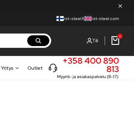
rst-steel.fi
rst-steel.com
0
Tili
+358 400 890
813
Yritys
Outlet
Myynti- ja asiakaspalvelu (8-17)