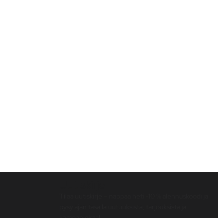
Uutiskirje
Tilaa uutiskirje – nappaa heti -10 % alennuskoodi ja
pysy ajan tasalla uutuuksista, tarjouksista ja
kampanjoista!