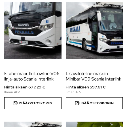
Etuhelmaputki Lowline V06
Lisävaloteline maskiin
linja-auto Scania Interlink
Minibar V09 Scania Interlink
Hinta alkaen
677,29
€
Hinta alkaen
597,61
€
LISÄÄ OSTOSKORIIN
LISÄÄ OSTOSKORIIN