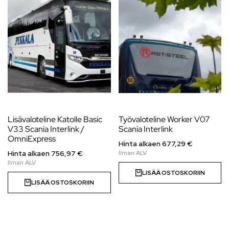
Lisävaloteline Katolle Basic
Työvaloteline Worker V07
V33 Scania Interlink /
Scania Interlink
OmniExpress
Hinta alkaen
677,29
€
Hinta alkaen
756,97
€
LISÄÄ OSTOSKORIIN
LISÄÄ OSTOSKORIIN