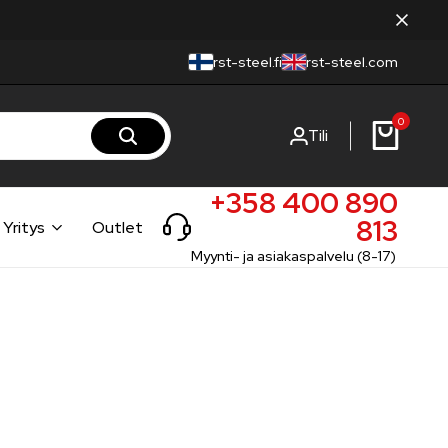
rst-steel.fi
rst-steel.com
0
Tili
+358 400 890
813
Yritys
Outlet
Myynti- ja asiakaspalvelu (8-17)