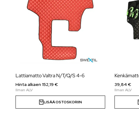
Lattiamatto Valtra N/T/Q/S 4-6
Kenkämatto
Hinta alkaen
152,19
€
39,84 €
LISÄÄ OSTOSKORIIN