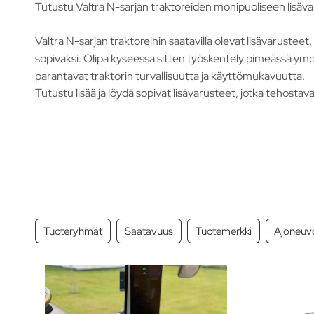
Tutustu Valtra N-sarjan traktoreiden monipuoliseen lisävar
Valtra N-sarjan traktoreihin saatavilla olevat lisävarustee
sopivaksi. Olipa kyseessä sitten työskentely pimeässä ympä
parantavat traktorin turvallisuutta ja käyttömukavuutta.
Tutustu lisää ja löydä sopivat lisävarusteet, jotka tehostav
Tuoteryhmät
Saatavuus
Tuotemerkki
Ajoneuv