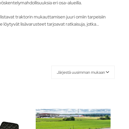
öskentelymahdollisuuksia eri osa-alueilla.
listavat traktorin mukauttamisen juuri omiin tarpeisiin
öytyvät lisävarusteet tarjoavat ratkaisuja, jotka
Järjestä uusimman mukaan