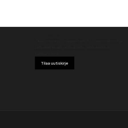
Uutiskirje
Tilaa uutiskirje – nappaa heti -10 % alennuskoodi ja
pysy ajan tasalla uutuuksista, tarjouksista ja
kampanjoista!
Tilaa uutiskirje