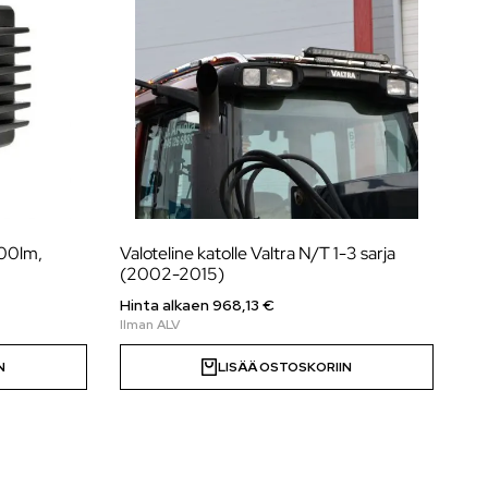
00lm,
Valoteline katolle Valtra N/T 1-3 sarja
(2002-2015)
Hinta alkaen
968,13
€
N
LISÄÄ OSTOSKORIIN