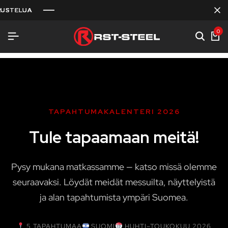
STELUA
STELUA
STELUA
0
TAPAHTUMAKALENTERI 2026
Tule tapaamaan meitä!
Pysy mukana matkassamme — katso missä olemme
seuraavaksi. Löydät meidät messuilta, näyttelyistä
ja alan tapahtumista ympäri Suomea.
5 TAPAHTUMAA
SUOMI
HUHTI–TOUKOKUU 2026