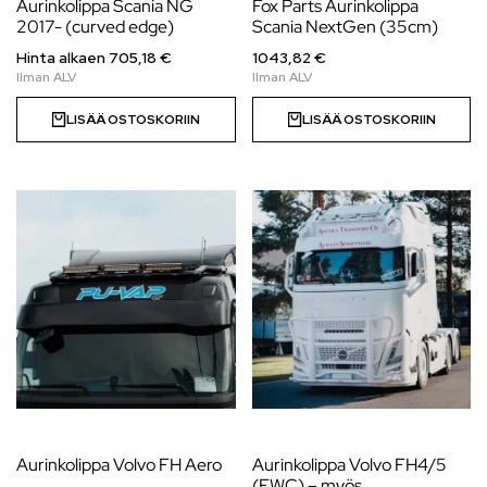
Aurinkolippa Scania NG
Fox Parts Aurinkolippa
2017- (curved edge)
Scania NextGen (35cm)
Hinta alkaen
705,18
€
1043,82 €
LISÄÄ OSTOSKORIIN
LISÄÄ OSTOSKORIIN
Aurinkolippa Volvo FH Aero
Aurinkolippa Volvo FH4/5
(FWC) – myös