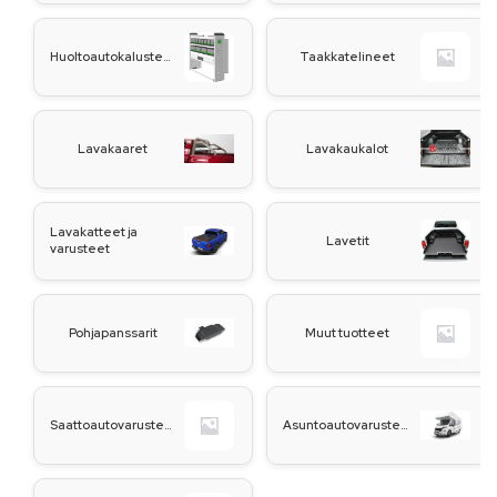
Huoltoautokalusteet
Taakkatelineet
Lavakaaret
Lavakaukalot
Lavakatteet ja
Lavetit
varusteet
Pohjapanssarit
Muut tuotteet
Saattoautovarusteet
Asuntoautovarusteet