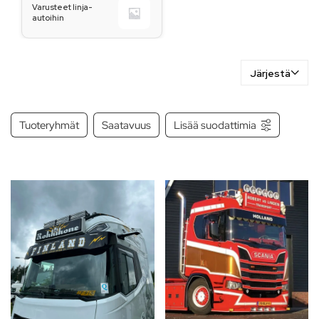
Varusteet linja-
autoihin
Järjestä
Tuoteryhmät
Saatavuus
Lisää suodattimia