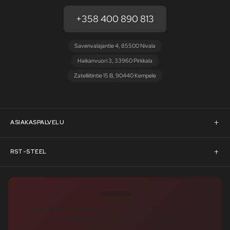
+358 400 890 813
Savenvalajantie 4, 85500 Nivala
Haikanvuori 3, 33960 Pirkkala
Zatelliitintie 15 B, 90440 Kempele
ASIAKASPALVELU
Asiakaspalvelu
RST-STEEL
Pyydä tarjous
RST-Steelin tarina
Uutiskirje
Rahoitus
rst-steel.com
Tilaa uutiskirje – nappaa heti -10 % alennuskoodi ja pysy ajan
tasalla uutuuksista, tarjouksista ja kampanjoista!
Toimitusehdot