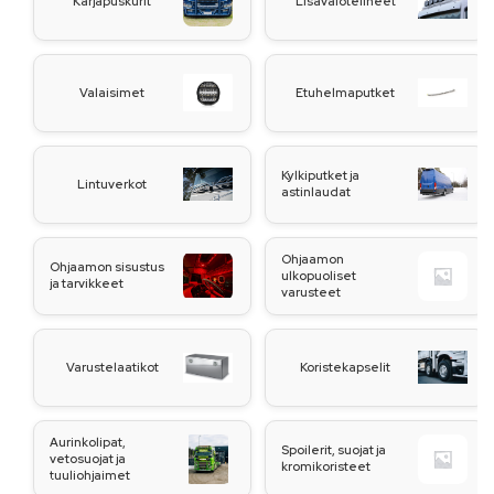
Karjapuskurit
Lisävalotelineet
Valaisimet
Etuhelmaputket
Kylkiputket ja
Lintuverkot
astinlaudat
Ohjaamon
Ohjaamon sisustus
ulkopuoliset
ja tarvikkeet
varusteet
Varustelaatikot
Koristekapselit
Aurinkolipat,
Spoilerit, suojat ja
vetosuojat ja
kromikoristeet
tuuliohjaimet