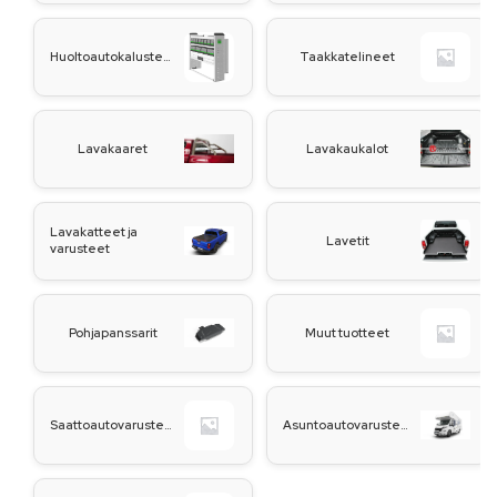
Huoltoautokalusteet
Taakkatelineet
Lavakaaret
Lavakaukalot
Lavakatteet ja
Lavetit
varusteet
Pohjapanssarit
Muut tuotteet
Saattoautovarusteet
Asuntoautovarusteet