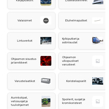
Karjapuskurit
Lisävalotelineet
Valaisimet
Etuhelmaputket
Kylkiputket ja
Lintuverkot
astinlaudat
Ohjaamon
Ohjaamon sisustus
ulkopuoliset
ja tarvikkeet
varusteet
Varustelaatikot
Koristekapselit
Aurinkolipat,
Spoilerit, suojat ja
vetosuojat ja
kromikoristeet
tuuliohjaimet