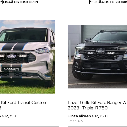
LISÄÄ OSTOSKORIIN
LISÄÄ OSTOSKORII
e Kit Ford Transit Custom
Lazer Grille Kit Ford Ranger W
3-
2023- Triple-R 750
n
612,75
€
Hinta alkaen
612,75
€