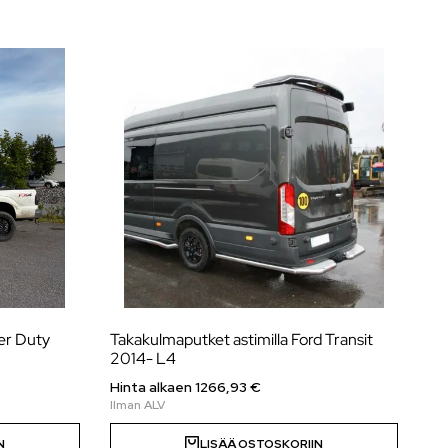
er Duty
Takakulmaputket astimilla Ford Transit
2014- L4
Hinta alkaen
1266,93
€
N
LISÄÄ OSTOSKORIIN