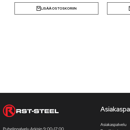
LISÄÄ OSTOSKORIIN
Asiakaspa
Asiakaspalvelu
Puhelinpalvelu Arkisin 9:00-17:00