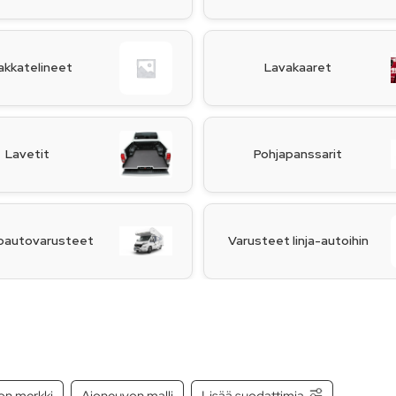
akkatelineet
Lavakaaret
Lavetit
Pohjapanssarit
oautovarusteet
Varusteet linja-autoihin
on merkki
Ajoneuvon malli
Lisää suodattimia