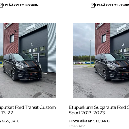
LISÄÄ OSTOSKORIIN
LISÄÄ OSTOSKORII
iputket Ford Transit Custom
Etupuskurin Suojarauta Ford
 13-22
Sport 2013-2023
n
665,34
€
Hinta alkaen
513,94
€