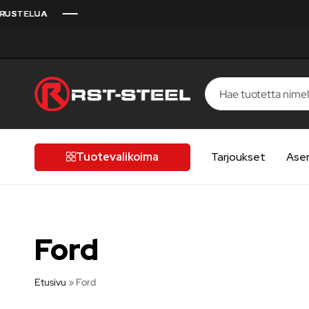
RST-
Kotimaista
Steel
laatua,
laatutietoiselle
Tuotevalikoima
Tarjoukset
Ase
autoilijalle
Ford
Etusivu
»
Ford