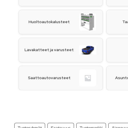
Huoltoautokalusteet
Ta
Lavakatteet ja varusteet
Saattoautovarusteet
Asunt
Tuoteryhmät
Saatavuus
Tuotemerkki
Ajoneuv