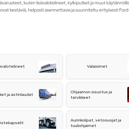
isävarusteet, kuten lisävalotelineet, kylkiputket ja muut käytännö
 ovat kestäviä, helposti asennettavia ja suunniteltu erityisesti For
ävalotelineet
Valaisimet
Ohjaamon sisustus ja
ket ja astinlaudat
tarvikkeet
Aurinkolipat, vetosuojat ja
istekapselit
tuuliohjaimet