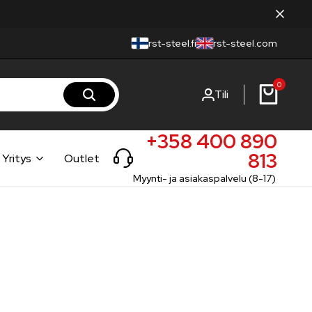
rst-steel.fi
rst-steel.com
0
Tili
+358 400 890
813
Yritys
Outlet
Myynti- ja asiakaspalvelu (8-17)