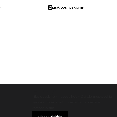
N
LISÄÄ OSTOSKORIIN
Uutiskirje
Tilaa uutiskirje – nappaa heti -10 % alennuskoodi ja
pysy ajan tasalla uutuuksista, tarjouksista ja
kampanjoista!
Tilaa uutiskirje