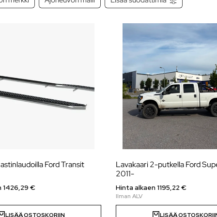
astinlaudoilla Ford Transit
Lavakaari 2-putkella Ford Sup
2011-
n
1426,29
€
Hinta alkaen
1195,22
€
LISÄÄ OSTOSKORIIN
LISÄÄ OSTOSKORII