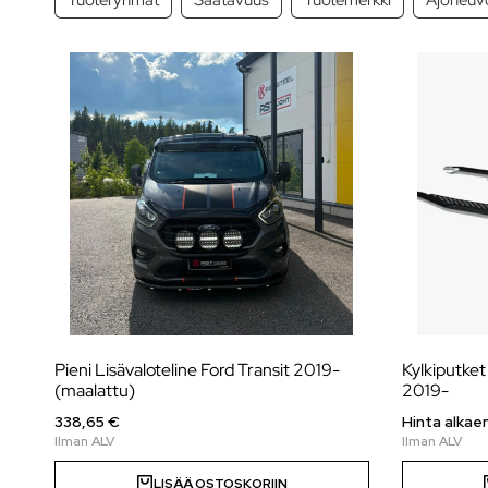
Pieni Lisävaloteline Ford Transit 2019-
Kylkiputket 
(maalattu)
2019-
338,65 €
Hinta alkae
LISÄÄ OSTOSKORIIN