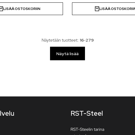
LISÄÄ OSTOSKORIIN
LISÄÄ OSTOSKORII
Näytetään tuotteet:
16
-
279
Näytä lisää
lvelu
RST-Steel
RST-Steelin tarina