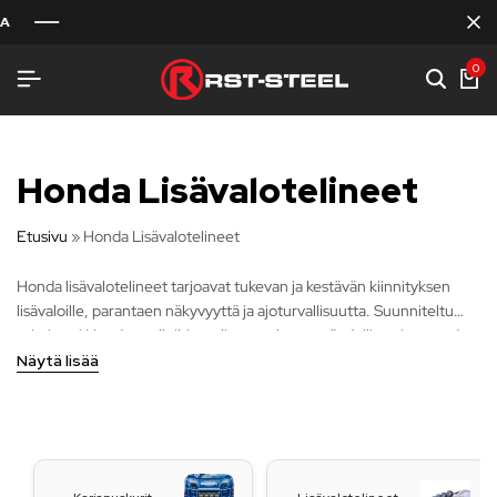
0
Honda Lisävalotelineet
Etusivu
»
Honda Lisävalotelineet
Honda lisävalotelineet tarjoavat tukevan ja kestävän kiinnityksen
lisävaloille, parantaen näkyvyyttä ja ajoturvallisuutta. Suunniteltu
erityisesti Honda-malleihin, telineet takaavat täydellisen istuvuuden
ja helpon asennuksen. Valmistettu laadukkaista materiaaleista, ne
Näytä lisää
kestävät vaativissakin ajo-olosuhteissa. Sopii niin maantie- kuin
maastoajoon, antaen autollesi myös tyylikkään ulkonäön.