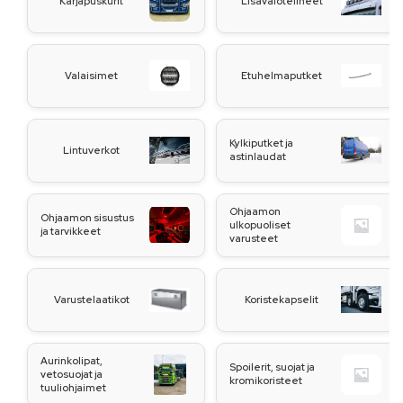
Karjapuskurit
Lisävalotelineet
Valaisimet
Etuhelmaputket
Kylkiputket ja
Lintuverkot
astinlaudat
Ohjaamon
Ohjaamon sisustus
ulkopuoliset
ja tarvikkeet
varusteet
Varustelaatikot
Koristekapselit
Aurinkolipat,
Spoilerit, suojat ja
vetosuojat ja
kromikoristeet
tuuliohjaimet