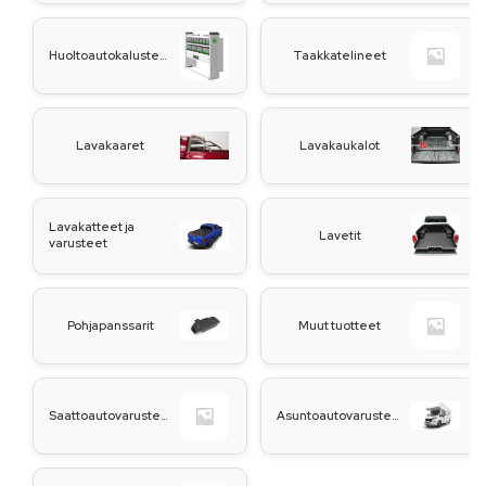
Huoltoautokalusteet
Taakkatelineet
Lavakaaret
Lavakaukalot
Lavakatteet ja
Lavetit
varusteet
Pohjapanssarit
Muut tuotteet
Saattoautovarusteet
Asuntoautovarusteet