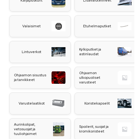
Karjapuskurit
Lisävalotelineet
Valaisimet
Etuhelmaputket
Kylkiputket ja
Lintuverkot
astinlaudat
Ohjaamon
Ohjaamon sisustus
ulkopuoliset
ja tarvikkeet
varusteet
Varustelaatikot
Koristekapselit
Aurinkolipat,
Spoilerit, suojat ja
vetosuojat ja
kromikoristeet
tuuliohjaimet