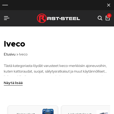
0
Iveco
Etusivu
»
Iveco
Tästä kategoriasta löydät varusteet Iveco-merkkisiin ajoneuvoihin,
kuten kattoraudat, suojat, säilytysratkaisut ja muut käytännölliset
lisäosat. Nämä tuotteet on suunniteltu parantamaan ajoneuvosi
suojausta, käytettävyyttä ja ulkonäköä, sekä tarjoamaan luotettavia
Näytä lisää
ja kestäviä ratkaisuja vaativiin työympäristöihin. Iveco-varusteet
takaavat ajoneuvosi toimivuuden ja kestävyyden eri olosuhteissa.