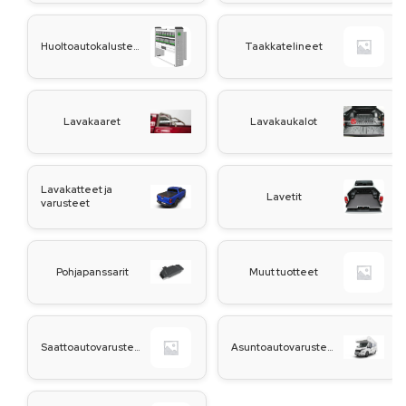
Huoltoautokalusteet
Taakkatelineet
Lavakaaret
Lavakaukalot
Lavakatteet ja
Lavetit
varusteet
Pohjapanssarit
Muut tuotteet
Saattoautovarusteet
Asuntoautovarusteet