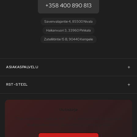
+358 400 890 813
Savenvalajantie 4, 85500 Nivala
Haikanvuori 3, 33960 Pirkkala
Zatelliitintie 15 B, 90440 Kempele
ASIAKASPALVELU
Asiakaspalvelu
RST-STEEL
Pyydä tarjous
RST-Steelin tarina
Uutiskirje
Rahoitus
rst-steel.com
Tilaa uutiskirje – nappaa heti -10 % alennuskoodi ja pysy ajan
tasalla uutuuksista, tarjouksista ja kampanjoista!
Toimitusehdot
Tukku-asiakkaaksi