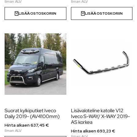
LISÄÄ OSTOSKORIIN
LISÄÄ OSTOSKORIIN
Suorat kylkiputket Iveco
Lisävaloteline katolle V12
Daily 2019- (AV4100mm)
Iveco S-WAY/ X-WAY 2019-
AS korkea
Hinta alkaen
637,45
€
Hinta alkaen
693,23
€