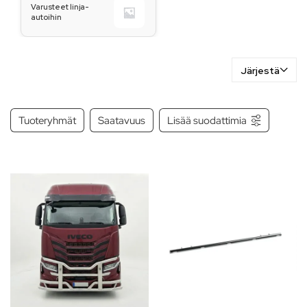
Varusteet linja-
autoihin
Järjestä
Tuoteryhmät
Saatavuus
Lisää suodattimia