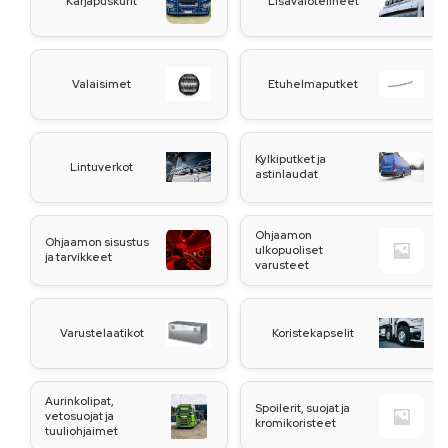
Karjapuskurit
Lisävalotelineet
Valaisimet
Etuhelmaputket
Kylkiputket ja
Lintuverkot
astinlaudat
Ohjaamon
Ohjaamon sisustus
ulkopuoliset
ja tarvikkeet
varusteet
Varustelaatikot
Koristekapselit
Aurinkolipat,
Spoilerit, suojat ja
vetosuojat ja
kromikoristeet
tuuliohjaimet