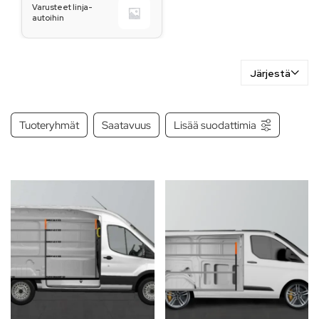
Varusteet linja-
autoihin
Järjestä
Tuoteryhmät
Saatavuus
Lisää suodattimia