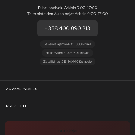
Puhelinpalvelu Arkisin 9:00-17:00
Toimipisteiden Aukioloajat Arkisin 9:00-17:00
+358 400 890 813
Savenvalajantie 4, 85500 Nivala
Haikanvuori 3, 33960 Pirkkala
Zatelliitintie 15 B, 90440 Kempele
ASIAKASPALVELU
Asiakaspalvelu
RST-STEEL
Pyydä tarjous
RST-Steelin tarina
Uutiskirje