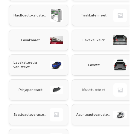
Huoltoautokalusteet
Taakkatelineet
Lavakaaret
Lavakaukalot
Lavakatteet ja
Lavetit
varusteet
Pohjapanssarit
Muut tuotteet
Saattoautovarusteet
Asuntoautovarusteet