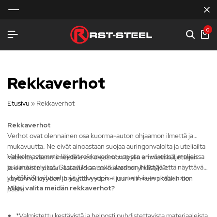
0
Rekkaverhot
Etusivu
»
Rekkaverhot
Rekkaverhot
Verhot ovat olennainen osa kuorma-auton ohjaamon ilmettä ja
mukavuutta. Ne eivät ainoastaan suojaa auringonvalolta ja uteliailta
Valikoimastamme löydät rekkaverhot useissa eri väreissä, malleissa
katseilta, vaan viimeistelevät ohjaamon tyylin ammattikuljettajan
ja viimeistelyissä. Saatavilla on sekä klassisen hillittyjä että näyttävän
toiveiden mukaan. Laadukkaat rekkaverhot yhdistävät
yksilöllisiä vaihtoehtoja, jotka sopivat monenlaiseen kalustoon.
käytännöllisyyden ja näyttävyyden – juuri niin kuin pitääkin tien
Miksi valita meidän rekkaverhot?
päällä.
*Valmistettu kestävistä ja helposti puhdistettavista materiaaleista