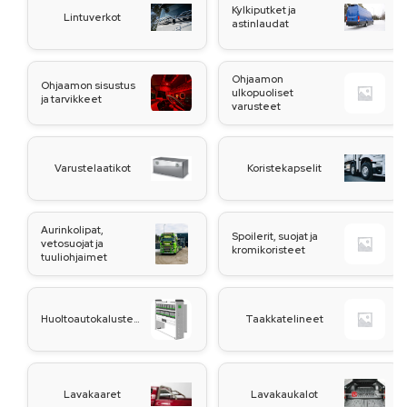
Kylkiputket ja
Lintuverkot
astinlaudat
Ohjaamon
Ohjaamon sisustus
ulkopuoliset
ja tarvikkeet
varusteet
Varustelaatikot
Koristekapselit
Aurinkolipat,
Spoilerit, suojat ja
vetosuojat ja
kromikoristeet
tuuliohjaimet
Huoltoautokalusteet
Taakkatelineet
Lavakaaret
Lavakaukalot