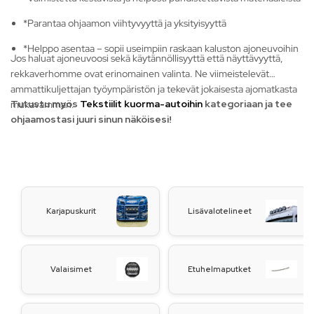
*Parantaa ohjaamon viihtyvyyttä ja yksityisyyttä
*Helppo asentaa – sopii useimpiin raskaan kaluston ajoneuvoihin
Jos haluat ajoneuvoosi sekä käytännöllisyyttä että näyttävyyttä,
rekkaverhomme ovat erinomainen valinta. Ne viimeistelevät
ammattikuljettajan työympäristön ja tekevät jokaisesta ajomatkasta
Tutustu myös
Tekstiilit kuorma-autoihin
kategoriaan ja tee
mukavamman.
ohjaamostasi juuri sinun näköisesi!
Karjapuskurit
Lisävalotelineet
Valaisimet
Etuhelmaputket