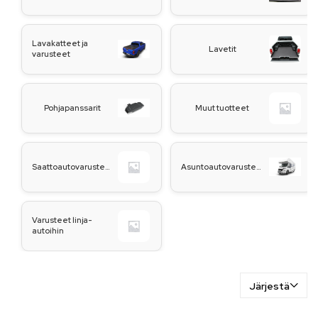
Lavakatteet ja
Lavetit
varusteet
Pohjapanssarit
Muut tuotteet
Saattoautovarusteet
Asuntoautovarusteet
Varusteet linja-
autoihin
Järjestä