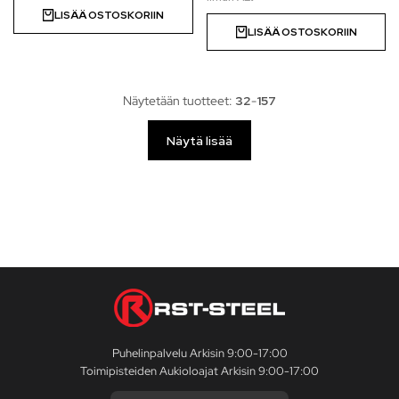
LISÄÄ OSTOSKORIIN
LISÄÄ OSTOSKORIIN
Näytetään tuotteet:
32
-
157
Näytä lisää
Puhelinpalvelu Arkisin 9:00-17:00
Toimipisteiden Aukioloajat Arkisin 9:00-17:00