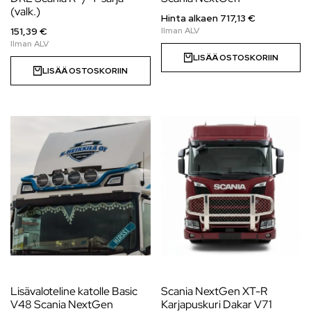
(valk.)
Hinta alkaen
717,13
€
151,39 €
LISÄÄ OSTOSKORIIN
LISÄÄ OSTOSKORIIN
Lisävaloteline katolle Basic
Scania NextGen XT-R
V48 Scania NextGen
Karjapuskuri Dakar V71