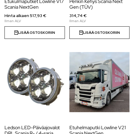
Etukulmaputket Lowline V17
Penkin Kehys Scania Next
Scania NextGen
Gen (TÜV)
Hinta alkaen
517,93
€
314,74 €
LISÄÄ OSTOSKORIIN
LISÄÄ OSTOSKORIIN
Ledson LED-Päiväajovalot
Etuhelmaputki Lowline V21
DRL Scania R- / 4-sarja
Scania NextGen