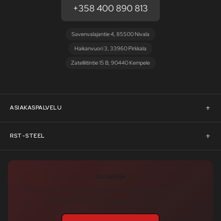
+358 400 890 813
Savenvalajantie 4, 85500 Nivala
Haikanvuori 3, 33960 Pirkkala
Zatelliitintie 15 B, 90440 Kempele
ASIAKASPALVELU
Asiakaspalvelu
RST-STEEL
Pyydä tarjous
RST-Steelin tarina
Uutiskirje
Rahoitus
rst-steel.com
Tilaa uutiskirje – nappaa heti -10 % alennuskoodi ja pysy ajan
tasalla uutuuksista, tarjouksista ja kampanjoista!
Toimitusehdot
Tukku-asiakkaaksi