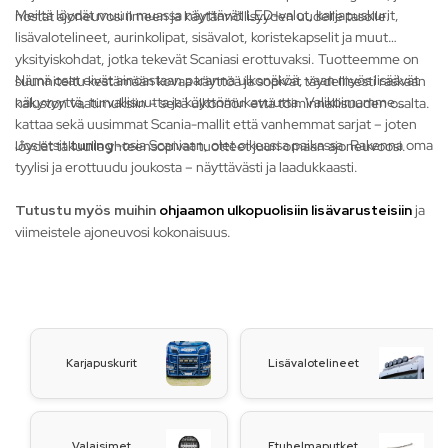
Meiltä löydät muun muassa näyttävät LED-valot, karjapuskurit,
nostat ajoneuvosi ilmeen ja käytännöllisyyden uudelle tasolle.
lisävalotelineet, aurinkolipat, sisävalot, koristekapselit ja muut
yksityiskohdat, jotka tekevät Scaniasi erottuvaksi. Tuotteemme on
Nämä osat eivät ainoastaan paranna ulkonäköä, vaan myös lisäävät
suunniteltu kestämään kovaa käyttöä ja sopivat täydellisesti raskaan
näkyvyyttä, turvallisuutta ja käyttömukavuutta. Valikoimamme
kaluston vaatimuksiin – sekä ulkonäön että toiminnallisuuden osalta.
kattaa sekä uusimmat Scania-mallit että vanhemmat sarjat – joten
Jos etsit
tuning
-osia Scaniaan, olet oikeassa paikassa. Rakenna oma
löydät takuulla yhteensopivat tuotteet juuri omaan ajoneuvoosi.
tyylisi ja erottuudu joukosta – näyttävästi ja laadukkaasti.
Tutustu myös muihin
ohjaamon ulkopuolisiin lisävarusteisiin
ja
viimeistele ajoneuvosi kokonaisuus.
Karjapuskurit
Lisävalotelineet
Valaisimet
Etuhelmaputket