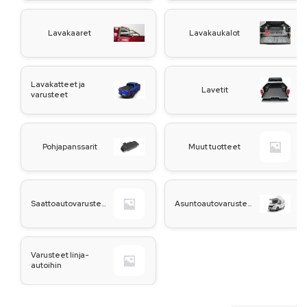
Lavakaaret
Lavakaukalot
Lavakatteet ja
Lavetit
varusteet
Pohjapanssarit
Muut tuotteet
Saattoautovarusteet
Asuntoautovarusteet
Varusteet linja-
autoihin