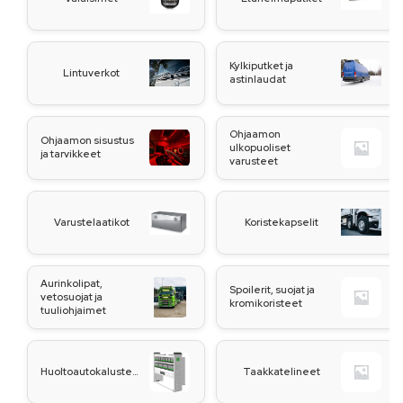
Kylkiputket ja
Lintuverkot
astinlaudat
Ohjaamon
Ohjaamon sisustus
ulkopuoliset
ja tarvikkeet
varusteet
Varustelaatikot
Koristekapselit
Aurinkolipat,
Spoilerit, suojat ja
vetosuojat ja
kromikoristeet
tuuliohjaimet
Huoltoautokalusteet
Taakkatelineet