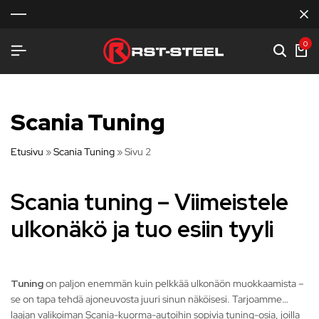
0
Scania Tuning
Etusivu
»
Scania Tuning
»
Sivu 2
Scania tuning – Viimeistele
ulkonäkö ja tuo esiin tyyli
Tuning
on paljon enemmän kuin pelkkää ulkonäön muokkaamista –
se on tapa tehdä ajoneuvosta juuri sinun näköisesi. Tarjoamme
laajan valikoiman Scania-kuorma-autoihin sopivia tuning-osia, joilla