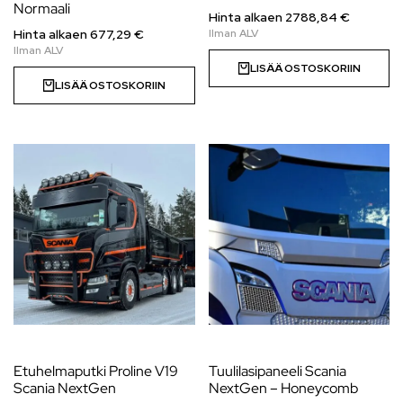
Normaali
Hinta alkaen
2788,84
€
Hinta alkaen
677,29
€
LISÄÄ OSTOSKORIIN
LISÄÄ OSTOSKORIIN
Etuhelmaputki Proline V19
Tuulilasipaneeli Scania
Scania NextGen
NextGen – Honeycomb