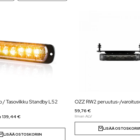
o / Tasovilkku Standby L52
OZZ RW2 peruutus-/varoitus
59,76 €
n 139,44 €
LISÄÄ OSTOSKORII
LISÄÄ OSTOSKORIIN