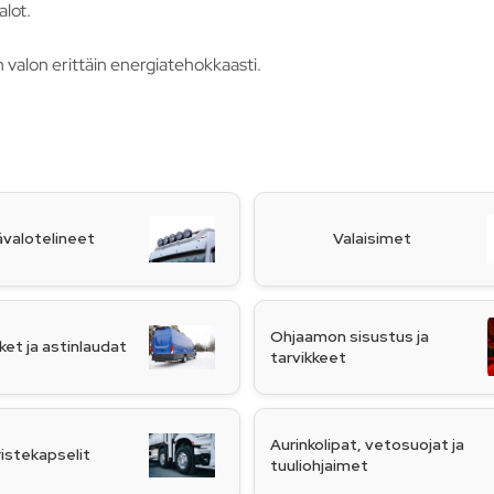
alot.
 valon erittäin energiatehokkaasti.
ävalotelineet
Valaisimet
Ohjaamon sisustus ja
ket ja astinlaudat
tarvikkeet
Aurinkolipat, vetosuojat ja
istekapselit
tuuliohjaimet