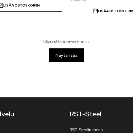
LISÄÄ OSTOSKORIIN
LISÄÄ OSTOSKORII
Näytetään tuotteet:
16
-
31
Näytä lisää
lvelu
RST-Steel
RST-Steelin tarina