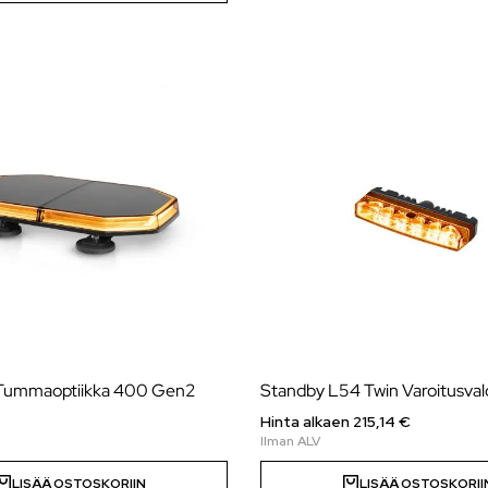
 Tummaoptiikka 400 Gen2
Standby L54 Twin Varoitusval
Hinta alkaen
215,14
€
LISÄÄ OSTOSKORIIN
LISÄÄ OSTOSKORII