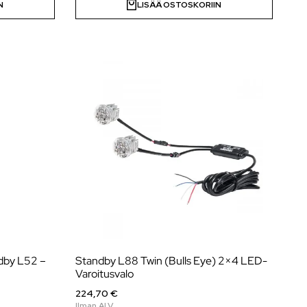
N
LISÄÄ OSTOSKORIIN
ndby L52 –
Standby L88 Twin (Bulls Eye) 2×4 LED-
Varoitusvalo
224,70 €