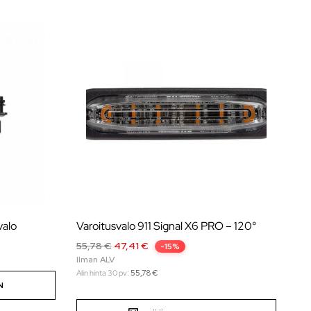
valo
Varoitusvalo 911 Signal X6 PRO – 120°
55,78
€
47,41
€
-15%
Alin hinta 30 pv:
55,78
€
N