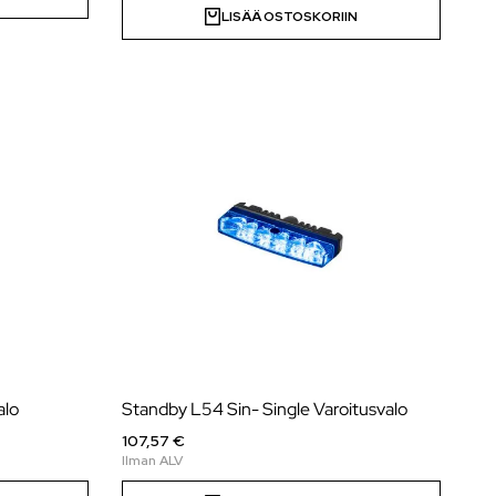
LISÄÄ OSTOSKORIIN
alo
Standby L54 Sin- Single Varoitusvalo
107,57 €