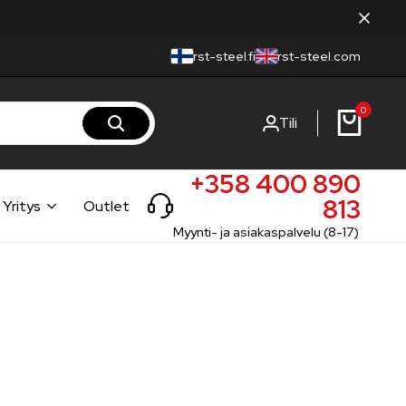
rst-steel.fi
rst-steel.com
0
Tili
+358 400 890
813
Yritys
Outlet
Myynti- ja asiakaspalvelu (8-17)