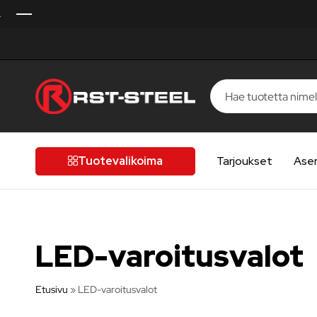
RST-
Kotimaista
Steel
laatua,
laatutietoiselle
Tuotevalikoima
Tarjoukset
Ase
autoilijalle
LED-varoitusvalot
Etusivu
»
LED-varoitusvalot