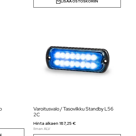
LISÄÄ OSTOSKORIIN
o
Varoitusvalo / Tasovilkku Standby L56
2C
Hinta alkaen 187,25 €
N