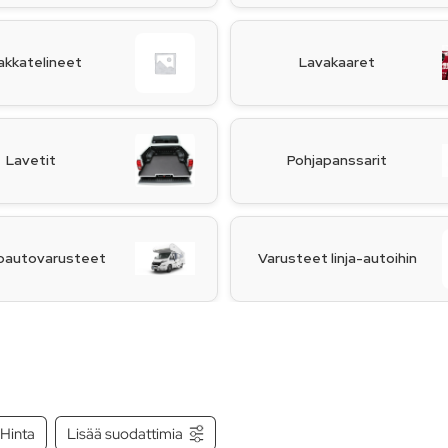
akkatelineet
Lavakaaret
Lavetit
Pohjapanssarit
oautovarusteet
Varusteet linja-autoihin
Hinta
Lisää suodattimia