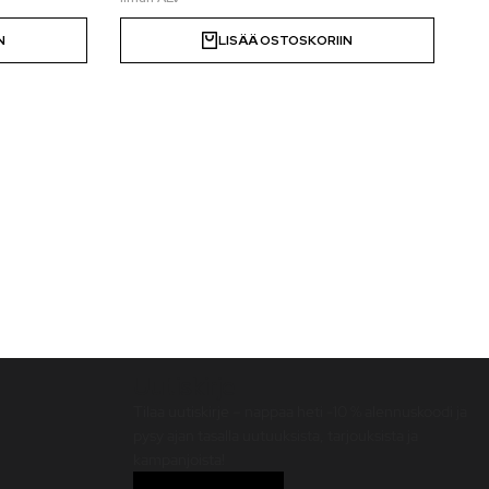
N
LISÄÄ OSTOSKORIIN
Uutiskirje
Tilaa uutiskirje – nappaa heti -10 % alennuskoodi ja
pysy ajan tasalla uutuuksista, tarjouksista ja
kampanjoista!