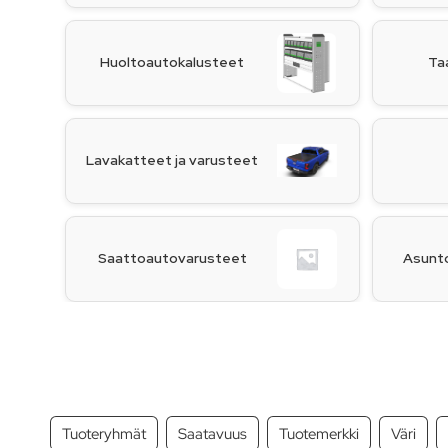
Huoltoautokalusteet
Ta
Lavakatteet ja varusteet
Saattoautovarusteet
Asunt
Tuoteryhmät
Saatavuus
Tuotemerkki
Väri