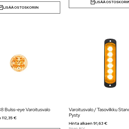
LISÄÄ OSTOSKORII
LISÄÄ OSTOSKORIIN
Standby L88 Bulss-eye Varoitusvalo
Varoitusvalo / Tasovilkku Sta
Pysty
 112,35 €
Hinta alkaen 91,63 €