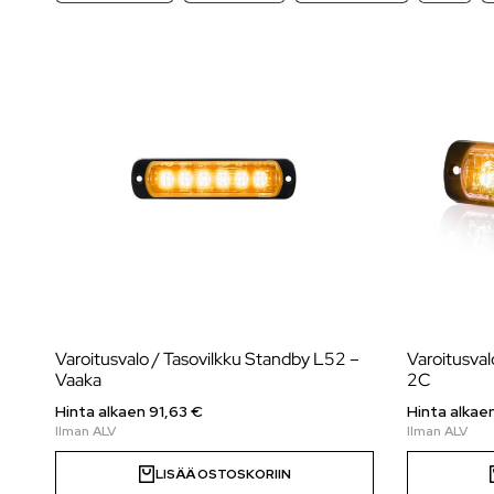
Varoitusvalo / Tasovilkku Standby L52 –
Varoitusval
Vaaka
2C
Hinta alkaen
91,63
€
Hinta alkae
LISÄÄ OSTOSKORIIN