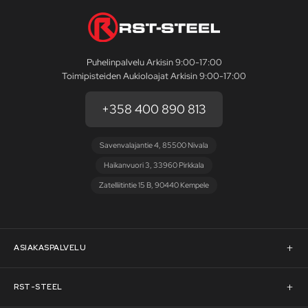
Puhelinpalvelu Arkisin 9:00-17:00
Toimipisteiden Aukioloajat Arkisin 9:00-17:00
+358 400 890 813
Savenvalajantie 4, 85500 Nivala
Haikanvuori 3, 33960 Pirkkala
Zatelliitintie 15 B, 90440 Kempele
ASIAKASPALVELU
Asiakaspalvelu
RST-STEEL