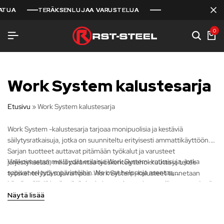
TERÄKSENLUJAA VARUSTELUA
TERÄKSENLUJAA VARUSTELUA
TERÄKSENLUJAA VARUSTELUA
0
Work System kalustesarja
Etusivu
»
Work System kalustesarja
Work System -kalustesarja tarjoaa monipuolisia ja kestäviä
säilytysratkaisuja, jotka on suunniteltu erityisesti ammattikäyttöön.
Sarjan tuotteet auttavat pitämään työkalut ja varusteet
Valikoimastamme löydät erilaisia Work System -ratkaisuja, jotka
järjestyksessä, mikä parantaa työskentelytehokkuutta ja tekee
sopivat eri työympäristöihin. Ne ovat helppoja asentaa,
työskentelystä sujuvampaa. Work System -kalusteet tunnetaan
käytännöllisiä ja täyttävät korkeimmat laatu- ja turvallisuusstandardit.
erinomaisesta laadustaan ja kestävyydestään, ja ne on suunniteltu
kestämään vaativissakin olosuhteissa.
Näytä lisää