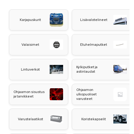
Karjapuskurit
Lisävalotelineet
Valaisimet
Etuhelmaputket
Kylkiputket ja
Lintuverkot
astinlaudat
Ohjaamon
Ohjaamon sisustus
ulkopuoliset
ja tarvikkeet
varusteet
Varustelaatikot
Koristekapselit