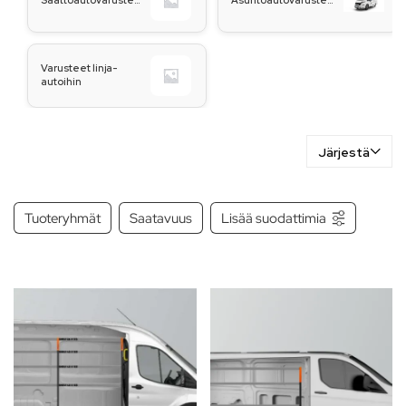
Varusteet linja-
autoihin
Järjestä
Tuoteryhmät
Saatavuus
Lisää suodattimia