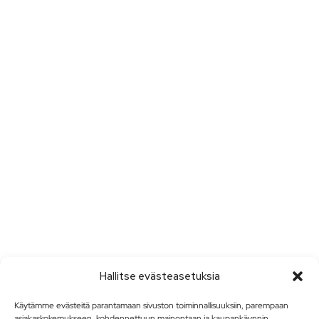
Hallitse evästeasetuksia
Käytämme evästeitä parantamaan sivuston toiminnallisuuksiin, parempaan
asiakaskokemukseen, kohdennettuun mainontaan ja kaupankäynnin