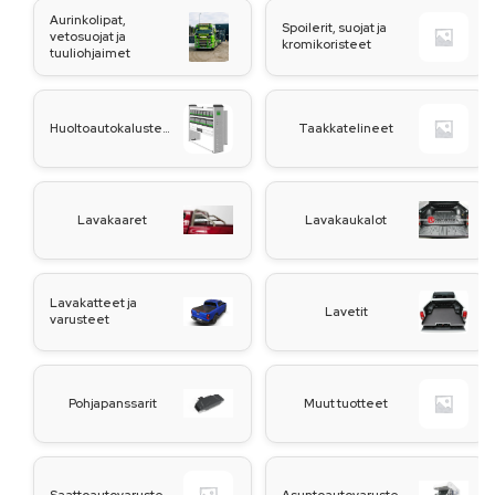
Aurinkolipat,
Spoilerit, suojat ja
vetosuojat ja
kromikoristeet
tuuliohjaimet
Huoltoautokalusteet
Taakkatelineet
Lavakaaret
Lavakaukalot
Lavakatteet ja
Lavetit
varusteet
Pohjapanssarit
Muut tuotteet
Saattoautovarusteet
Asuntoautovarusteet