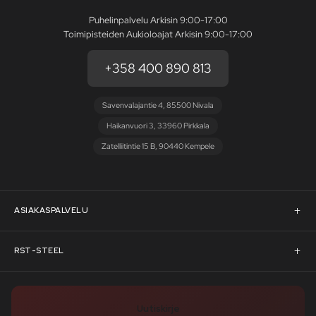
Puhelinpalvelu Arkisin 9:00-17:00
Toimipisteiden Aukioloajat Arkisin 9:00-17:00
+358 400 890 813
Savenvalajantie 4, 85500 Nivala
Haikanvuori 3, 33960 Pirkkala
Zatelliitintie 15 B, 90440 Kempele
ASIAKASPALVELU
Asiakaspalvelu
RST-STEEL
Pyydä tarjous
RST-Steelin tarina
Uutiskirje