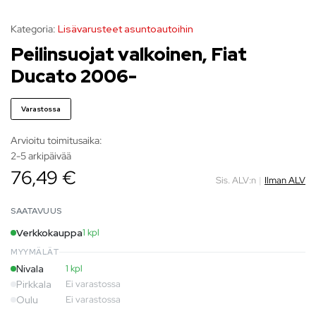
Kategoria:
Lisävarusteet asuntoautoihin
Peilinsuojat valkoinen, Fiat
Ducato 2006-
Varastossa
Arvioitu toimitusaika:
2-5 arkipäivää
76,49 €
Sis. ALV:n
|
Ilman ALV
SAATAVUUS
Verkkokauppa
1 kpl
MYYMÄLÄT
Nivala
1 kpl
Pirkkala
Ei varastossa
Oulu
Ei varastossa