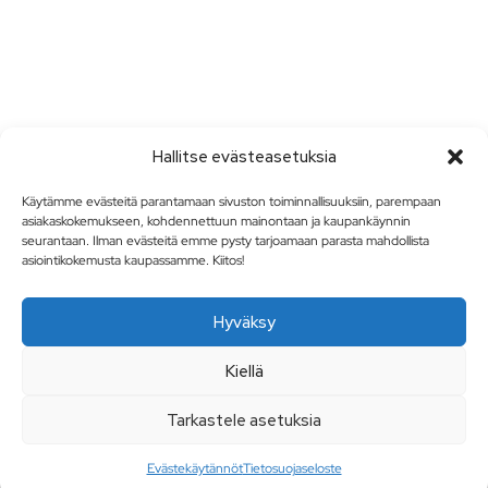
Hallitse evästeasetuksia
Käytämme evästeitä parantamaan sivuston toiminnallisuuksiin, parempaan
asiakaskokemukseen, kohdennettuun mainontaan ja kaupankäynnin
seurantaan. Ilman evästeitä emme pysty tarjoamaan parasta mahdollista
asiointikokemusta kaupassamme. Kiitos!
Hyväksy
Kiellä
Tarkastele asetuksia
Evästekäytännöt
Tietosuojaseloste