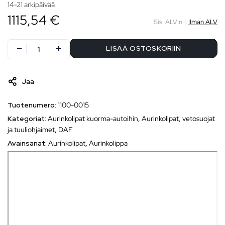
14-21 arkipäivää
1115,54 €
Sis. ALV:n
|
Ilman ALV
LISÄÄ OSTOSKORIIN
Jaa
Tuotenumero:
1100-0015
Kategoriat:
Aurinkolipat kuorma-autoihin
,
Aurinkolipat, vetosuojat
ja tuuliohjaimet
,
DAF
Avainsanat:
Aurinkolipat
,
Aurinkolippa