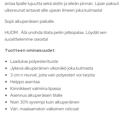
antaa lipalle lujuutta sekä siistin ja sileän pinnan. Lipan paksut
ulkoreunat antavat sille upean ilmeen joka kulmasta!
Sopii alkuperäisen paikalle.
HUOM. Älä unohda tilata peilin jatkopalaa. Löydät sen
suosittelemme osiosta!
Tuotteen ominaisuudet:
Laadukas polyesterituote
Jykevä alkuperäinen ulkonäkö joka kulmasta
3 cm:n reunat, joita vain polyesteri voi tarjota
Helppo asentaa
Kiinnikkeet valmiina lipassa
Asennus alkuperäisen tilalle
Noin 30% syvempi kuin alkuperäinen
Väri: maalaamaton valkoinen celcoat