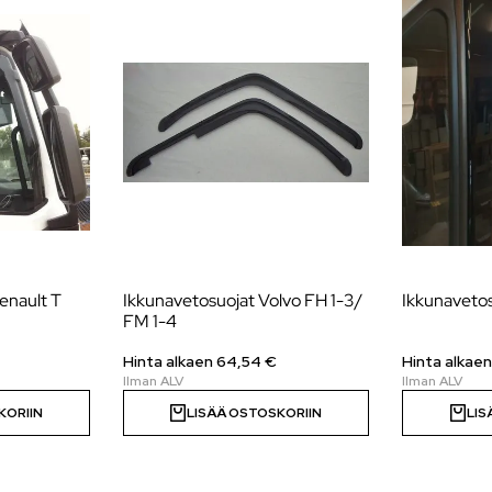
enault T
Ikkunavetosuojat Volvo FH 1-3/
Ikkunaveto
FM 1-4
Hinta alkaen 64,54 €
Hinta alkae
KORIIN
LISÄÄ OSTOSKORIIN
LIS