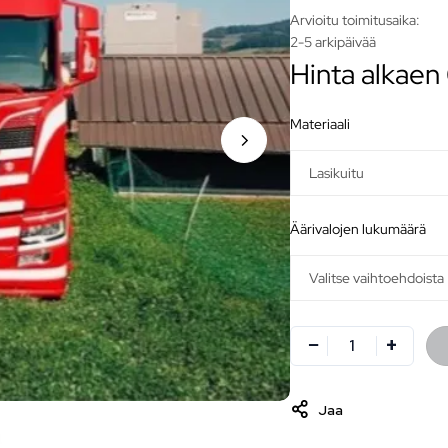
Arvioitu toimitusaika:
2-5 arkipäivää
Hinta alkaen
materiaali
äärivalojen lukumäärä
Jaa