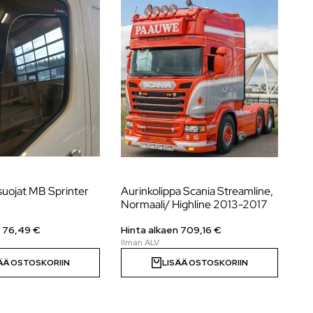
suojat MB Sprinter
Aurinkolippa Scania Streamline,
Au
Normaali/ Highline 2013-2017
To
n
76,49
€
Hinta alkaen 709,16 €
Hi
ÄÄ OSTOSKORIIN
LISÄÄ OSTOSKORIIN