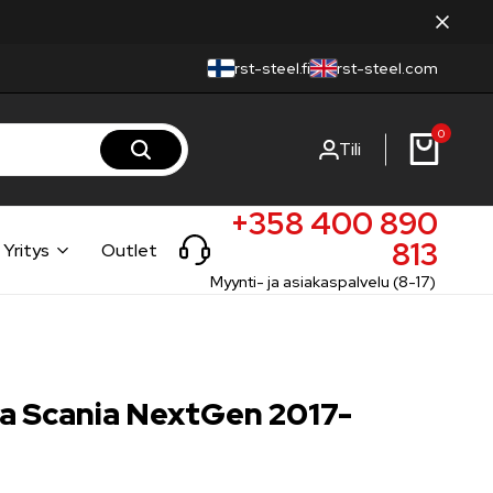
rst-steel.fi
rst-steel.com
0
Tili
+358 400 890
813
Yritys
Outlet
Myynti- ja asiakaspalvelu (8-17)
pa Scania NextGen 2017-