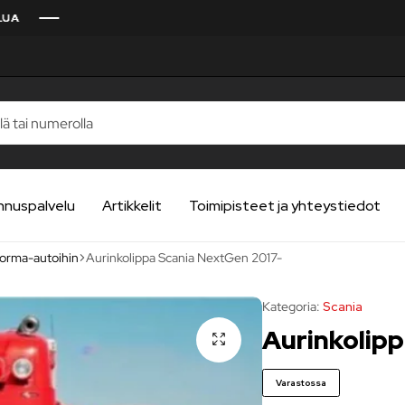
nnuspalvelu
Artikkelit
Toimipisteet ja yhteystiedot
uorma-autoihin
Aurinkolippa Scania NextGen 2017-
Kategoria:
Scania
Aurinkolip
Varastossa