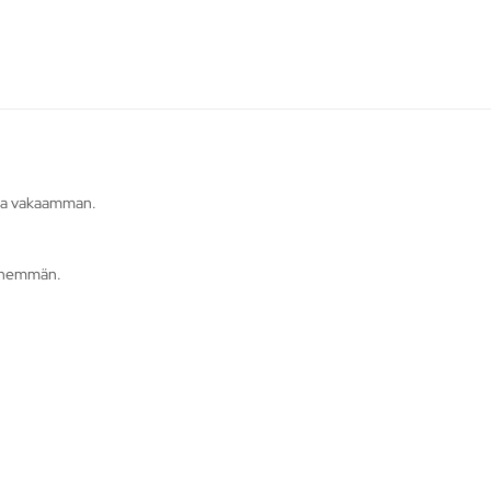
jaa vakaamman.
 enemmän.