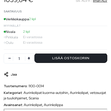
Sis. ALV:n
|
Ilman ALV
SAATAVUUS
Verkkokauppa
2 kpl
MYYMÄLÄT
Nivala
2 kpl
Pirkkala
Ei varastossa
Oulu
Ei varastossa
LISÄÄ OSTOSKORIIN
Jaa
Tuotenumero:
1100-0014
Kategoriat:
Aurinkolipat kuorma-autoihin
,
Aurinkolipat, vetosuojat
ja tuuliohjaimet
,
Scania
Avainsanat:
Aurinkolipat
,
Aurinkolippa