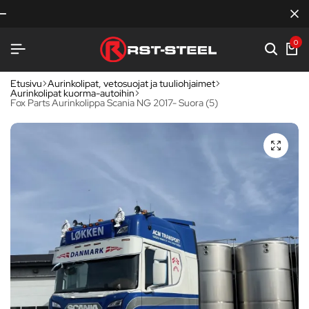
RST-STEEL
RST-STEEL
RST-STEEL
KOTIMAISTA LAATUA
KOTIMAISTA LAATUA
KOTIMAISTA LAATUA
TERÄKSENLUJAA VARU
TERÄKSENLUJAA VARU
TERÄKSENLUJAA VARU
0
Etusivu
Aurinkolipat, vetosuojat ja tuuliohjaimet
Aurinkolipat kuorma-autoihin
Fox Parts Aurinkolippa Scania NG 2017- Suora (5)