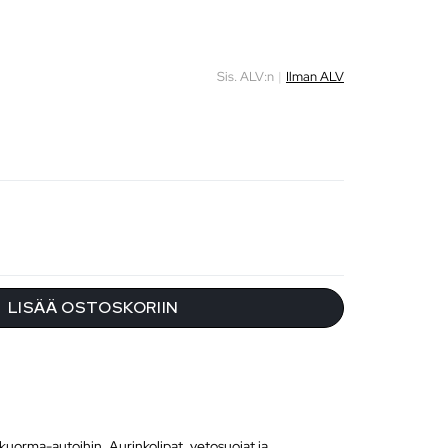
Sis. ALV:n
|
Ilman ALV
LISÄÄ OSTOSKORIIN
 kuorma-autoihin
,
Aurinkolipat, vetosuojat ja