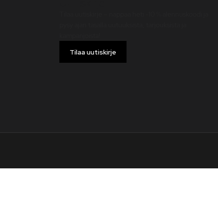
Uutiskirje
Tilaa uutiskirje – nappaa heti -10 % alennuskoodi ja
pysy ajan tasalla uutuuksista, tarjouksista ja
kampanjoista!
Tilaa uutiskirje