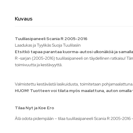
Kuvaus
Tuulilasipaneeli Scania R 2005-2016
Laadukas ja Tyylikäs Suoja Tuulilasiin
Etsitkö tapaa parantaa kuorma-autosi ulkonäköä ja samal
R -sarjan (2005-2016) tuulilasipaneeli on täydellinen ratkaisu! Tä
toimivuutta ja kestävyyttä.
Valmistettu kestävästä lasikuidusta, toimitetaan pohjamaalattuna
HUOM! Tuotteen voi tilata myös maalattuna, auton omalla v
Tilaa Nyt ja Koe Ero
Älä odota pidempään – tilaa tuulilasipaneeli Scania R 2005-2016 -m