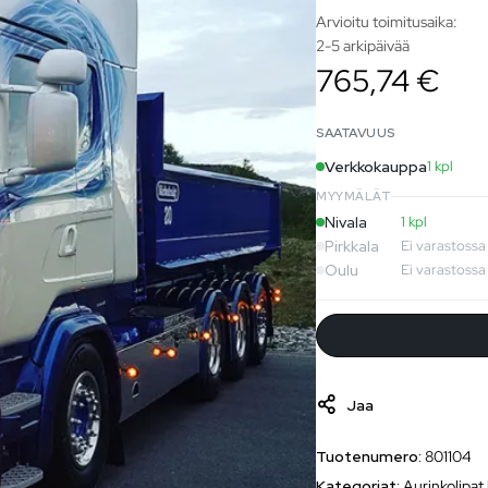
Arvioitu toimitusaika:
2-5 arkipäivää
765,74 €
SAATAVUUS
Verkkokauppa
1 kpl
MYYMÄLÄT
Nivala
1 kpl
Pirkkala
Ei varastossa
Oulu
Ei varastossa
Jaa
Tuotenumero:
801104
Kategoriat:
Aurinkolipat