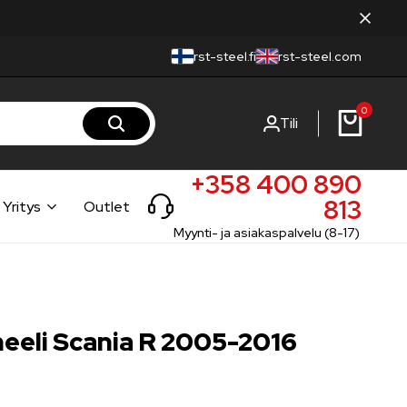
rst-steel.fi
rst-steel.com
0
Tili
+358 400 890
813
Yritys
Outlet
Myynti- ja asiakaspalvelu (8-17)
neeli Scania R 2005-2016