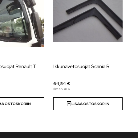
suojat Renault T
Ikkunavetosuojat Scania R
Au
No
64,54 €
Hi
ÄÄ OSTOSKORIIN
LISÄÄ OSTOSKORIIN