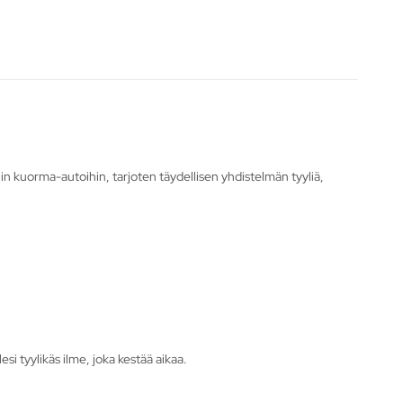
lin kuorma-autoihin, tarjoten täydellisen yhdistelmän tyyliä,
i tyylikäs ilme, joka kestää aikaa.