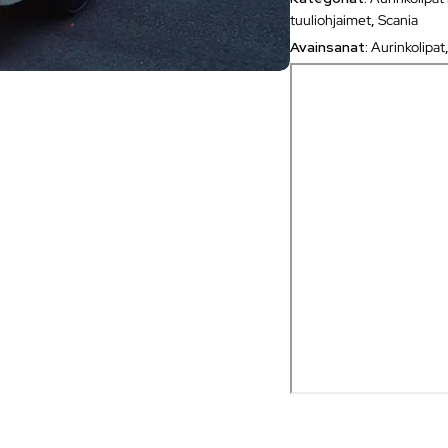
tuuliohjaimet
,
Scania
Avainsanat:
Aurinkolipat