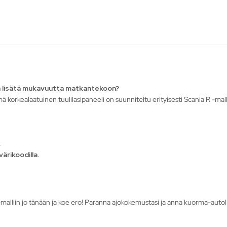
la lisätä mukavuutta matkantekoon?
mä korkealaatuinen tuulilasipaneeli on suunniteltu erityisesti Scania R -mal
.
ärikoodilla.
alliin jo tänään ja koe ero! Paranna ajokokemustasi ja anna kuorma-autolles