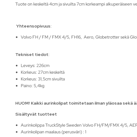
Tuote on keskeltä 4cm ja sivuilta 7cm korkeampi alkuperäiseen v
Yhteensopivuus:
Volvo FH / FM / FMX 4/5, FH16, Aero, Globetrotter sekä Glo
Tekniset tiedot:
Leveys: 226cm
Korkeus: 27cm keskeltä
Korkeus: 31,5cm sivuilta
Paino: 5,4kg
HUOM! Kaikki aurinkolipat toimitetaan ilman yläosaa sekä ää
Sisältyvät tuotteet
Aurinkolippa TruckStyle Sweden Volvo FH/FM/FMX 4/5, AER
Aurinkolipan maalaus (perusväri) : 1