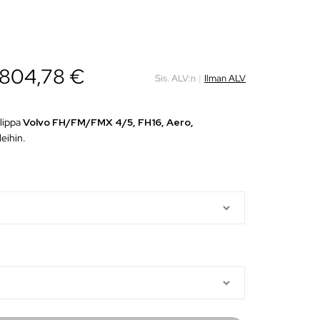
804,78
€
Sis. ALV:n
|
Ilman ALV
olippa
Volvo FH/FM/FMX 4/5, FH16, Aero,
eihin.