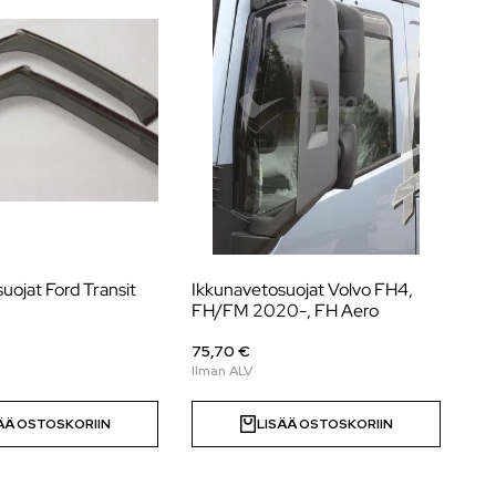
uojat Ford Transit
Ikkunavetosuojat Volvo FH4,
Ik
FH/FM 2020-, FH Aero
75,70 €
64
ÄÄ OSTOSKORIIN
LISÄÄ OSTOSKORIIN