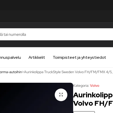
nnuspalvelu
Artikkelit
Toimipisteet ja yhteystiedot
uorma-autoihin
Aurinkolippa TruckStyle Sweden Volvo FH/FM/FMX 4/5
Kategoria:
Volvo
Aurinkolip
Volvo FH/