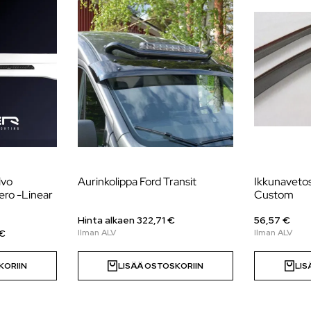
lvo
Aurinkolippa Ford Transit
Ikkunavetos
ro -Linear
Custom
Hinta alkaen 322,71 €
56,57 €
€
KORIIN
LISÄÄ OSTOSKORIIN
LIS