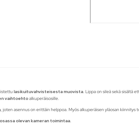
mistettu
lasikuituvahvisteisesta muovista
. Lippa on sileä sekä sisältä e
nen vaihtoehto
alkuperäisosille.
a
, joten asennus on erittäin helppoa. Myös alkuperäisen yläosan kiinnitys to
yläosassa olevan kameran toimintaa
.