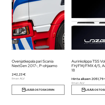
Ovenjatkepala pari Scania
Aurinkolippa TSS Vo
NextGen 2017-, P-ohjaamo
FH/FM/FMX 4/5, Ae
18
242,23 €
Hinta alkaen
2051,79
LISÄÄ OSTOSKORIIN
LISÄÄ OSTOS