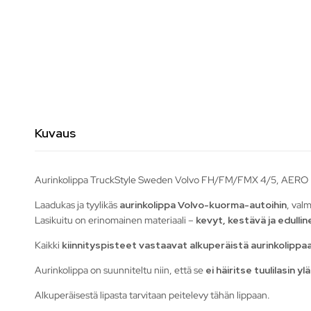
Kuvaus
Aurinkolippa TruckStyle Sweden Volvo FH/FM/FMX 4/5, AERO
Laadukas ja tyylikäs
aurinkolippa Volvo-kuorma-autoihin
, val
Lasikuitu on erinomainen materiaali –
kevyt, kestävä ja edulli
Kaikki
kiinnityspisteet vastaavat alkuperäistä aurinkolippa
Aurinkolippa on suunniteltu niin, että se
ei häiritse tuulilasin 
Alkuperäisestä lipasta tarvitaan peitelevy tähän lippaan.