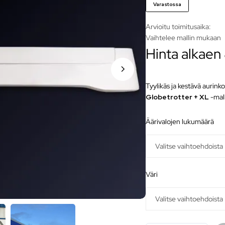
Varastossa
Arvioitu toimitusaika:
Vaihtelee mallin mukaan
Hinta alkaen
Tyylikäs ja kestävä aurink
Globetrotter + XL
-mall
äärivalojen lukumäärä
väri