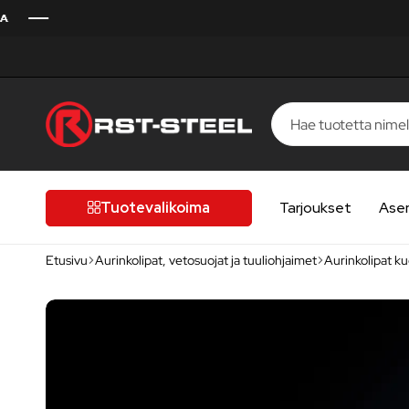
RST-
Kotimaista
Steel
laatua,
laatutietoiselle
Tuotevalikoima
Tarjoukset
Ase
autoilijalle
Etusivu
Aurinkolipat, vetosuojat ja tuuliohjaimet
Aurinkolipat k