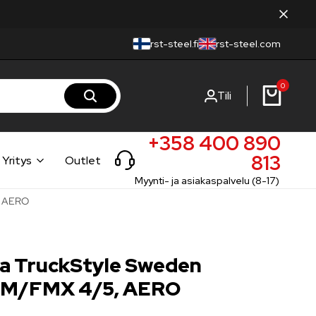
rst-steel.fi
rst-steel.com
0
Tili
+358 400 890
813
Yritys
Outlet
Myynti- ja asiakaspalvelu (8-17)
, AERO
pa TruckStyle Sweden
FM/FMX 4/5, AERO