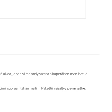
ttä ulkoa, ja sen viimeistely vastaa alkuperäisen osan laatua.
imii suoraan tähän malliin. Pakettiin sisältyy
peilin jatke
.