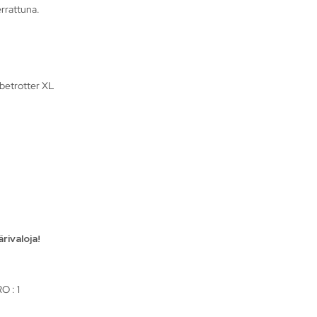
errattuna.
betrotter XL
rivaloja!
O : 1