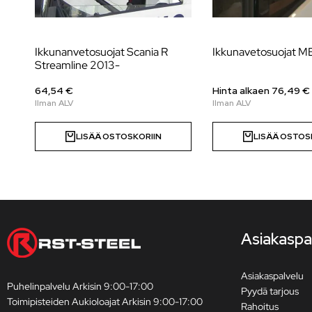
Ikkunanvetosuojat Scania R
Ikkunavetosuojat MB
Streamline 2013-
64,54 €
Hinta alkaen
76,49
€
LISÄÄ OSTOSKORIIN
LISÄÄ OSTOS
Asiakaspa
Asiakaspalvelu
Puhelinpalvelu Arkisin 9:00-17:00
Pyydä tarjous
Toimipisteiden Aukioloajat Arkisin 9:00-17:00
Rahoitus