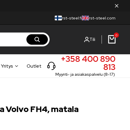
rst-steel.fi
rst-steel.com
0
Tili
+358 400 890
813
Yritys
Outlet
Myynti- ja asiakaspalvelu (8-17)
a Volvo FH4, matala