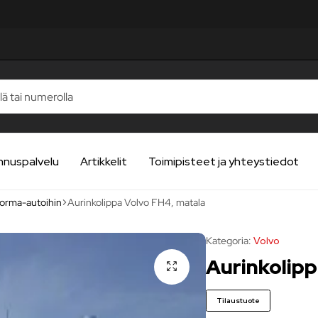
LUA
LUA
LUA
LUA
LUA
nnuspalvelu
Artikkelit
Toimipisteet ja yhteystiedot
uorma-autoihin
Aurinkolippa Volvo FH4, matala
Kategoria:
Volvo
Aurinkolipp
Tilaustuote