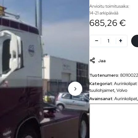
Arvioitu toimitusaika:
14-21 arkipäivää
685,26 €
Jaa
Tuotenumero:
8011002
Kategoriat:
Aurinkolipat
tuuliohjaimet
,
Volvo
Avainsanat:
Aurinkolipat