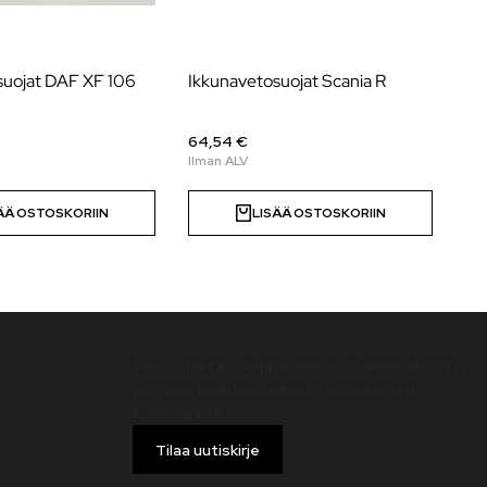
suojat DAF XF 106
Ikkunavetosuojat Scania R
Ik
Cu
64,54 €
56
ÄÄ OSTOSKORIIN
LISÄÄ OSTOSKORIIN
Uutiskirje
Tilaa uutiskirje – nappaa heti -10 % alennuskoodi ja
pysy ajan tasalla uutuuksista, tarjouksista ja
kampanjoista!
Tilaa uutiskirje