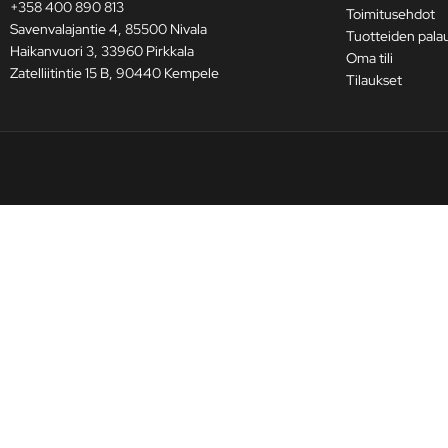
+358 400 890 813
Toimitusehdot
Savenvalajantie 4, 85500 Nivala
Tuotteiden pala
Haikanvuori 3, 33960 Pirkkala
Oma tili
Zatelliitintie 15 B, 90440 Kempele
Tilaukset