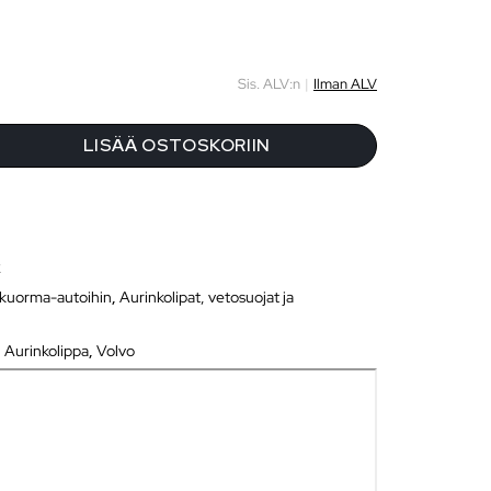
Sis. ALV:n
|
Ilman ALV
LISÄÄ OSTOSKORIIN
2
 kuorma-autoihin
,
Aurinkolipat, vetosuojat ja
,
Aurinkolippa
,
Volvo