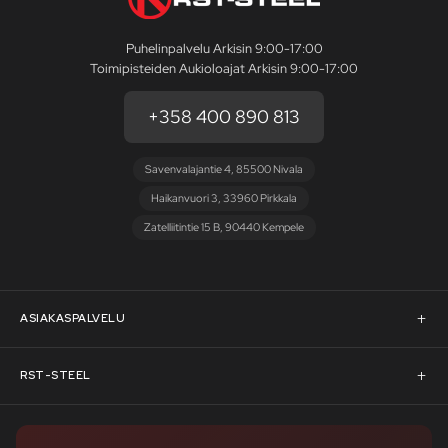
Puhelinpalvelu Arkisin 9:00-17:00
Toimipisteiden Aukioloajat Arkisin 9:00-17:00
+358 400 890 813
Savenvalajantie 4, 85500 Nivala
Haikanvuori 3, 33960 Pirkkala
Zatelliitintie 15 B, 90440 Kempele
ASIAKASPALVELU
Asiakaspalvelu
RST-STEEL
Pyydä tarjous
RST-Steelin tarina