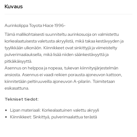
Kuvaus
Aurinkolippa Toyota Hiace 1996-
Tämä mallikohtaisesti suunniteltu aurinkosuoja on valmistettu
korkealaatuisesta valetusta akryylistä, mikä takaa kestävyyden ja
tyylikkään ulkonäön. Kiinnikkeet ovat sinkittyjä ja viimeistelty
pulverimaalauksella, mikä lisää niiden säänkestävyyttä ja
pitkäikäisyyttä.
Asennus on helppoa ja nopeaa, tukevan kiinnitysjärjestelmän
ansiosta. Asennus ei vaadi reikien porausta ajoneuvon kattoon,
kiinnitetään peltiruuveilla ajoneuvon A-pilariin. Toimitetaan
esikasattuna.
Tekniset tiedot:
Lipan materiaali: Korkealaatuinen valettu akryyli
Kiinnikkeet: Sinkittyä, pulverimaalattua terästä