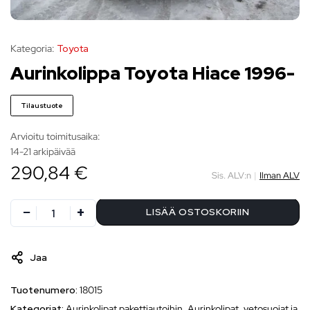
Kategoria:
Toyota
Aurinkolippa Toyota Hiace 1996-
Tilaustuote
Arvioitu toimitusaika:
14-21 arkipäivää
290,84 €
Sis. ALV:n
|
Ilman ALV
LISÄÄ OSTOSKORIIN
Jaa
Tuotenumero:
18015
Kategoriat:
Aurinkolipat pakettiautoihin
,
Aurinkolipat, vetosuojat ja