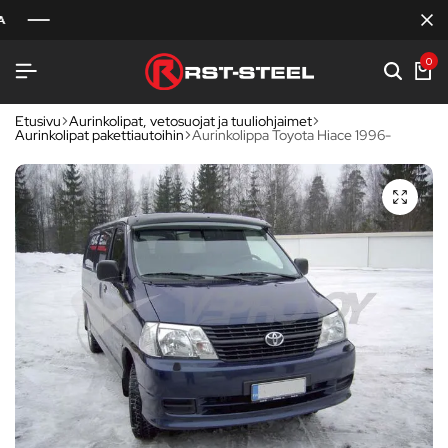
0
Etusivu
Aurinkolipat, vetosuojat ja tuuliohjaimet
Aurinkolipat pakettiautoihin
Aurinkolippa Toyota Hiace 1996-