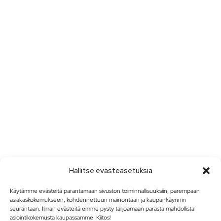
Hallitse evästeasetuksia
Käytämme evästeitä parantamaan sivuston toiminnallisuuksiin, parempaan
asiakaskokemukseen, kohdennettuun mainontaan ja kaupankäynnin
seurantaan. Ilman evästeitä emme pysty tarjoamaan parasta mahdollista
asiointikokemusta kaupassamme. Kiitos!