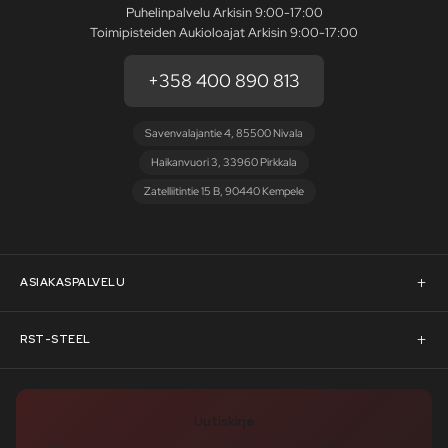
Puhelinpalvelu Arkisin 9:00-17:00
Toimipisteiden Aukioloajat Arkisin 9:00-17:00
+358 400 890 813
Savenvalajantie 4, 85500 Nivala
Haikanvuori 3, 33960 Pirkkala
Zatelliitintie 15 B, 90440 Kempele
ASIAKASPALVELU
Asiakaspalvelu
RST-STEEL
Pyydä tarjous
RST-Steelin tarina
Uutiskirje
Rahoitus
rst-steel.com