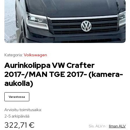
Kategoria:
Volkswagen
Aurinkolippa VW Crafter
2017-/MAN TGE 2017- (kamera-
aukolla)
Varastossa
Arvioitu toimitusaika:
2-5 arkipäivää
322,71 €
Sis. ALV:n
|
Ilman ALV