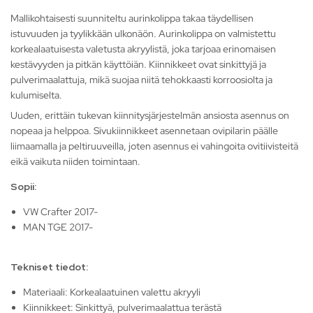
Mallikohtaisesti suunniteltu aurinkolippa takaa täydellisen
istuvuuden ja tyylikkään ulkonäön. Aurinkolippa on valmistettu
korkealaatuisesta valetusta akryylistä, joka tarjoaa erinomaisen
kestävyyden ja pitkän käyttöiän. Kiinnikkeet ovat sinkittyjä ja
pulverimaalattuja, mikä suojaa niitä tehokkaasti korroosiolta ja
kulumiselta.
Uuden, erittäin tukevan kiinnitysjärjestelmän ansiosta asennus on
nopeaa ja helppoa. Sivukiinnikkeet asennetaan ovipilarin päälle
liimaamalla ja peltiruuveilla, joten asennus ei vahingoita ovitiivisteitä
eikä vaikuta niiden toimintaan.
Sopii:
VW Crafter 2017-
MAN TGE 2017-
Tekniset tiedot:
Materiaali: Korkealaatuinen valettu akryyli
Kiinnikkeet: Sinkittyä, pulverimaalattua terästä