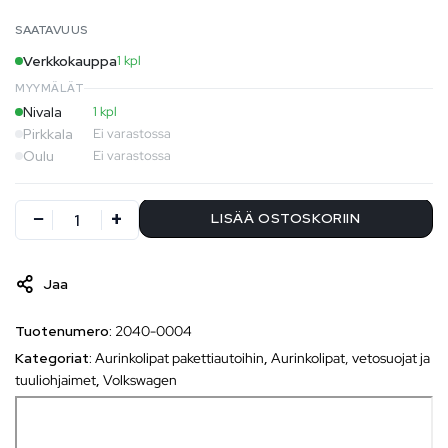
SAATAVUUS
Verkkokauppa
1 kpl
MYYMÄLÄT
Nivala
1 kpl
Pirkkala
Ei varastossa
Oulu
Ei varastossa
LISÄÄ OSTOSKORIIN
Jaa
Tuotenumero:
2040-0004
Kategoriat:
Aurinkolipat pakettiautoihin
,
Aurinkolipat, vetosuojat ja
tuuliohjaimet
,
Volkswagen