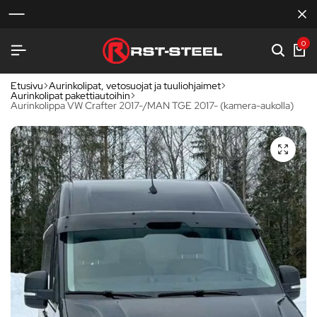
0
Etusivu
Aurinkolipat, vetosuojat ja tuuliohjaimet
Aurinkolipat pakettiautoihin
Aurinkolippa VW Crafter 2017-/MAN TGE 2017- (kamera-aukolla)