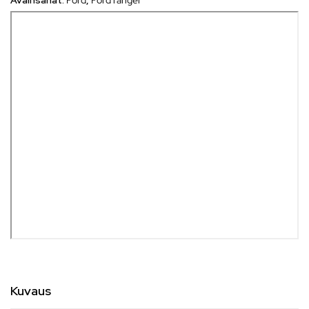
Avainsanat:
Ford
,
Ford ranger
Kuvaus