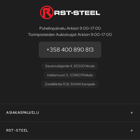
Puhelinpalvelu Arkisin 9:00-17:00
Toimipisteiden Aukioloajat Arkisin 9:00-17:00
+358 400 890 813
Savenvalajantie 4, 85500 Nivala
Haikanvuori 3, 33960 Pirkkala
Zatelliitintie 15 B, 90440 Kempele
ASIAKASPALVELU
Asiakaspalvelu
RST-STEEL