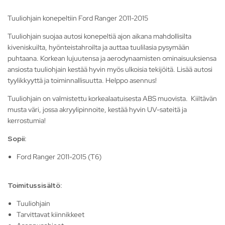
Tuuliohjain konepeltiin Ford Ranger 2011-2015
Tuuliohjain suojaa autosi konepeltiä ajon aikana mahdollisilta
kiveniskuilta, hyönteistahroilta ja auttaa tuulilasia pysymään
puhtaana. Korkean lujuutensa ja aerodynaamisten ominaisuuksiensa
ansiosta tuuliohjain kestää hyvin myös ulkoisia tekijöitä. Lisää autosi
tyylikkyyttä ja toiminnallisuutta. Helppo asennus!
Tuuliohjain on valmistettu korkealaatuisesta ABS muovista. Kiiltävän
musta väri, jossa akryylipinnoite, kestää hyvin UV-sateitä ja
kerrostumia!
Sopii:
Ford Ranger 2011-2015 (T6)
Toimitussisältö:
Tuuliohjain
Tarvittavat kiinnikkeet