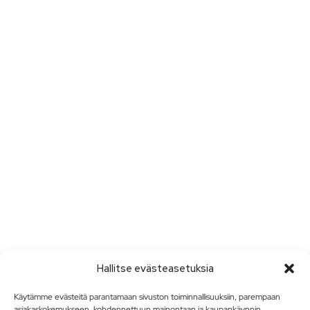
Hallitse evästeasetuksia
Käytämme evästeitä parantamaan sivuston toiminnallisuuksiin, parempaan
asiakaskokemukseen, kohdennettuun mainontaan ja kaupankäynnin