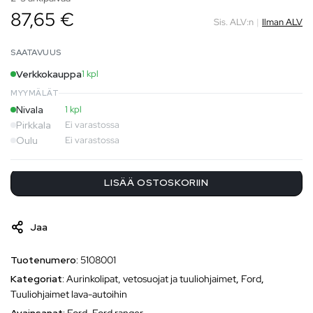
87,65 €
Sis. ALV:n
|
Ilman ALV
SAATAVUUS
Verkkokauppa
1 kpl
MYYMÄLÄT
Nivala
1 kpl
Pirkkala
Ei varastossa
Oulu
Ei varastossa
LISÄÄ OSTOSKORIIN
Jaa
Tuotenumero:
5108001
Kategoriat:
Aurinkolipat, vetosuojat ja tuuliohjaimet
,
Ford
,
Tuuliohjaimet lava-autoihin