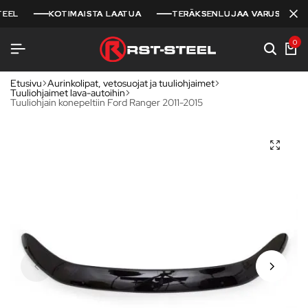
L
L
L
KOTIMAISTA LAATUA
KOTIMAISTA LAATUA
KOTIMAISTA LAATUA
TERÄKSENLUJAA VARUSTELUA
TERÄKSENLUJAA VARUSTELUA
TERÄKSENLUJAA VARUSTELUA
0
Etusivu
Aurinkolipat, vetosuojat ja tuuliohjaimet
Tuuliohjaimet lava-autoihin
Tuuliohjain konepeltiin Ford Ranger 2011-2015