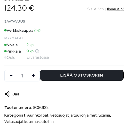
124,30 €
Sis. ALV:n
|
Ilman ALV
SAATAVUUS
Verkkokauppa
2 kpl
MYYMÄLÄT
Nivala
2 kpl
Pirkkala
9 kpl
Oulu
Ei varastossa
LISÄÄ OSTOSKORIIN
Jaa
Tuotenumero:
SC80122
Kategoriat:
Aurinkolipat, vetosuojat ja tuuliohjaimet
,
Scania
,
Vetosuojat kuorma-autoihin