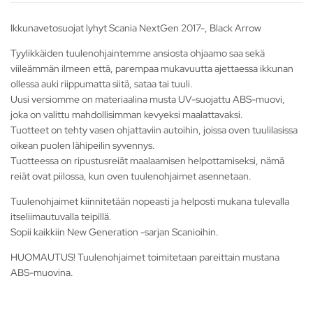
Ikkunavetosuojat lyhyt Scania NextGen 2017-, Black Arrow
Tyylikkäiden tuulenohjaintemme ansiosta ohjaamo saa sekä
viileämmän ilmeen että, parempaa mukavuutta ajettaessa ikkunan
ollessa auki riippumatta siitä, sataa tai tuuli.
Uusi versiomme on materiaalina musta UV-suojattu ABS-muovi,
joka on valittu mahdollisimman kevyeksi maalattavaksi.
Tuotteet on tehty vasen ohjattaviin autoihin, joissa oven tuulilasissa
oikean puolen lähipeilin syvennys.
Tuotteessa on ripustusreiät maalaamisen helpottamiseksi, nämä
reiät ovat piilossa, kun oven tuulenohjaimet asennetaan.
Tuulenohjaimet kiinnitetään nopeasti ja helposti mukana tulevalla
itseliimautuvalla teipillä.
Sopii kaikkiin New Generation -sarjan Scanioihin.
HUOMAUTUS! Tuulenohjaimet toimitetaan pareittain mustana
ABS-muovina.