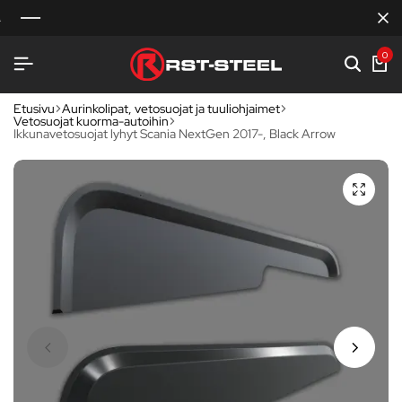
0
Etusivu
Aurinkolipat, vetosuojat ja tuuliohjaimet
Vetosuojat kuorma-autoihin
Ikkunavetosuojat lyhyt Scania NextGen 2017-, Black Arrow