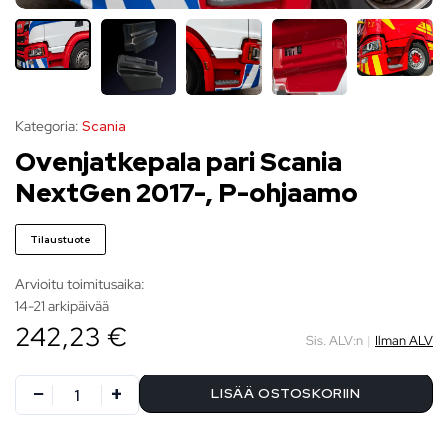
Kategoria:
Scania
Ovenjatkepala pari Scania
NextGen 2017-, P-ohjaamo
Tilaustuote
Arvioitu toimitusaika:
14-21 arkipäivää
242,23 €
Sis. ALV:n
|
Ilman ALV
LISÄÄ OSTOSKORIIN