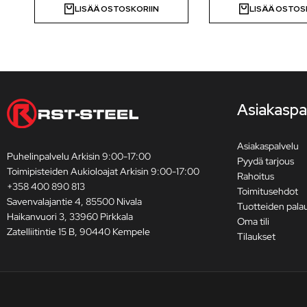
LISÄÄ OSTOSKORIIN
LISÄÄ OSTOS
Asiakaspa
Asiakaspalvelu
Puhelinpalvelu Arkisin 9:00-17:00
Pyydä tarjous
Toimipisteiden Aukioloajat Arkisin 9:00-17:00
Rahoitus
+358 400 890 813
Toimitusehdot
Savenvalajantie 4, 85500 Nivala
Tuotteiden pala
Haikanvuori 3, 33960 Pirkkala
Oma tili
Zatelliitintie 15 B, 90440 Kempele
Tilaukset