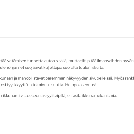
 välttää vetämisen tunnetta auton sisällä, mutta silti pitää ilmanvaihdon h
ulenohjaimet suojaavat kuljettajaa suoralta tuulen iskulta.
kkunaan ja mahdollistavat paremman näkyvyyden sivupeileissä. Myös rankkas
tosi tyylikkyyttä ja toiminnallisuutta. Helppo asennus!
 ikkunantiivisteeseen akryyliteipillä, ei rasita ikkunamekanismia.