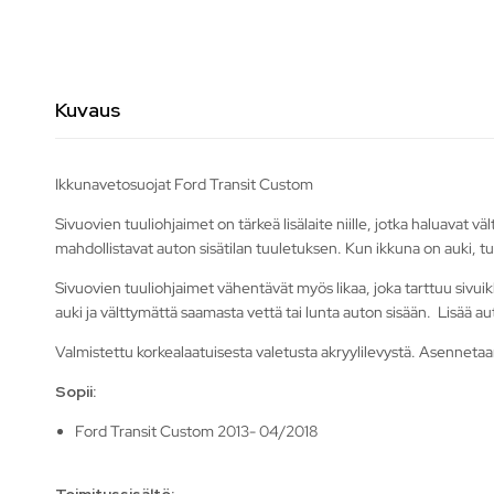
Kuvaus
Ikkunavetosuojat Ford Transit Custom
Sivuovien tuuliohjaimet on tärkeä lisälaite niille, jotka haluavat
mahdollistavat auton sisätilan tuuletuksen. Kun ikkuna on auki, tu
Sivuovien tuuliohjaimet vähentävät myös likaa, joka tarttuu sivui
auki ja välttymättä saamasta vettä tai lunta auton sisään. Lisää au
Valmistettu korkealaatuisesta valetusta akryylilevystä. Asennetaan
Sopii:
Ford Transit Custom 2013- 04/2018
Toimitussisältö: