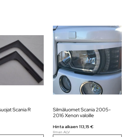
uojat Scania R
Silmäluomet Scania 2005-
Ov
2016 Xenon valoille
Ne
Hinta alkaen
113,15
€
24