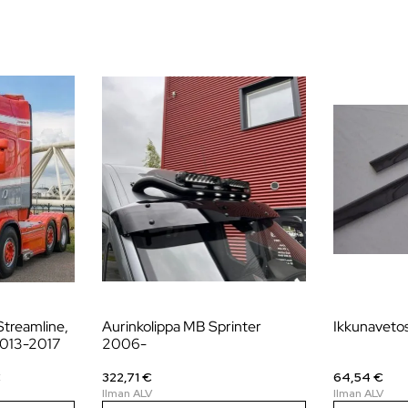
Streamline,
Aurinkolippa MB Sprinter
Ikkunavetos
2013-2017
2006-
€
322,71 €
64,54 €