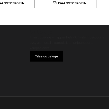
ÄÄ OSTOSKORIIN
LISÄÄ OSTOSKORIIN
Uutiskirje
Tilaa uutiskirje – nappaa heti -10 % alennuskoodi ja
pysy ajan tasalla uutuuksista, tarjouksista ja
kampanjoista!
Tilaa uutiskirje