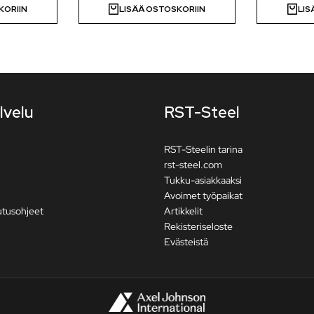
KORIIN
LISÄÄ OSTOSKORIIN
LIS
lvelu
RST-Steel
RST-Steelin tarina
rst-steel.com
Tukku-asiakkaaksi
Avoimet työpaikat
utusohjeet
Artikkelit
Rekisteriseloste
Evästeistä