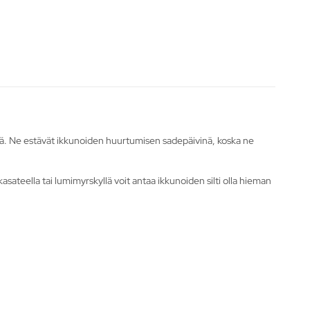
yvänä. Ne estävät ikkunoiden huurtumisen sadepäivinä, koska ne
ateella tai lumimyrskyllä voit antaa ikkunoiden silti olla hieman