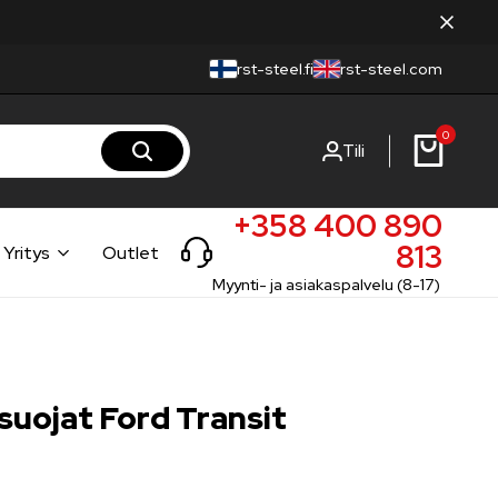
rst-steel.fi
rst-steel.com
0
Tili
+358 400 890
813
Yritys
Outlet
Myynti- ja asiakaspalvelu (8-17)
suojat Ford Transit