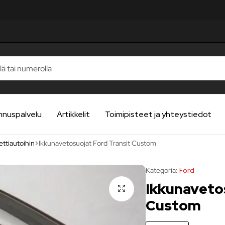
LUA
LUA
LUA
LUA
LUA
nnuspalvelu
Artikkelit
Toimipisteet ja yhteystiedot
ettiautoihin
Ikkunavetosuojat Ford Transit Custom
Kategoria:
Ford
Ikkunaveto
Custom