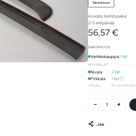
Varastossa
Arvioitu toimitusaika:
2-5 arkipäivää
56,57 €
SAATAVUUS
Verkkokauppa
2 kpl
MYYMÄLÄT
Nivala
2 kpl
Pirkkala
1 kpl
Oulu
Ei varastossa
Jaa