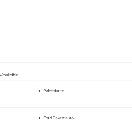
/malleihin:
Pakettiauto
Ford Pakettiauto