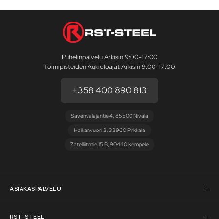
Puhelinpalvelu Arkisin 9:00-17:00
Toimipisteiden Aukioloajat Arkisin 9:00-17:00
+358 400 890 813
Savenvalajantie 4, 85500 Nivala
Haikanvuori 3, 33960 Pirkkala
Zatelliitintie 15 B, 90440 Kempele
ASIAKASPALVELU
Asiakaspalvelu
RST-STEEL