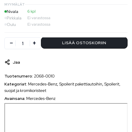
MYYMÄLÄT
Nivala
6 kpl
Pirkkala
Ei varastossa
Oulu
Ei varastossa
LISÄÄ OSTOSKORIIN
Jaa
Tuotenumero:
2068-0010
Kategoriat:
Mercedes-Benz
,
Spoilerit pakettiautoihin
,
Spoilerit,
suojat ja kromikoristeet
Avainsana:
Mercedes-Benz