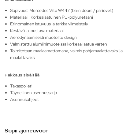
Sopivuus: Mercedes Vito W447 (barn doors / pariovet)
Materiaali: Korkealaatuinen PU-polyuretaani
Erinomainen istuvuus ja tarkka viimeistely
Kestävä ja joustava materiaali
Aerodynaamisesti muotoiltu design
Valmistettu alumiinimuoteissa korkeaa laatua varten
Toimitetaan maalaamattomana, valmis pohjamaalattavaksi ja
maalattavaksi
Pakkaus sisältää
Takaspoileri
Täydellinen asennussarja
Asennusohjeet
Sopii ajoneuvoon