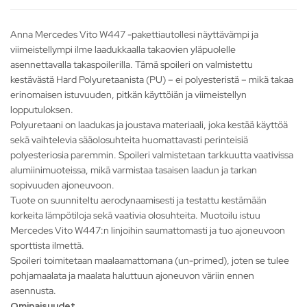
Anna Mercedes Vito W447 -pakettiautollesi näyttävämpi ja
viimeistellympi ilme laadukkaalla takaovien yläpuolelle
asennettavalla takaspoilerilla. Tämä spoileri on valmistettu
kestävästä Hard Polyuretaanista (PU) – ei polyesteristä – mikä takaa
erinomaisen istuvuuden, pitkän käyttöiän ja viimeistellyn
lopputuloksen.
Polyuretaani on laadukas ja joustava materiaali, joka kestää käyttöä
sekä vaihtelevia sääolosuhteita huomattavasti perinteisiä
polyesteriosia paremmin. Spoileri valmistetaan tarkkuutta vaativissa
alumiinimuoteissa, mikä varmistaa tasaisen laadun ja tarkan
sopivuuden ajoneuvoon.
Tuote on suunniteltu aerodynaamisesti ja testattu kestämään
korkeita lämpötiloja sekä vaativia olosuhteita. Muotoilu istuu
Mercedes Vito W447:n linjoihin saumattomasti ja tuo ajoneuvoon
sporttista ilmettä.
Spoileri toimitetaan maalaamattomana (un-primed), joten se tulee
pohjamaalata ja maalata haluttuun ajoneuvon väriin ennen
asennusta.
Ominaisuudet