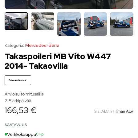
Kategoria:
Mercedes-Benz
Takaspoileri MB Vito W447
2014- Takaovilla
Varastossa
Arvioitu toimitusaika:
2-5 arkipäivää
166,53 €
Sis. ALV:n
|
Ilman ALV
SAATAVUUS
Verkkokauppa
6 kpl