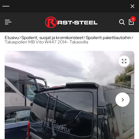
0
Etusivu
Spoilerit, suojat ja kromikoristeet
Spoilerit pakettiautoihin
Takaspoileri MB Vito W447 2014- Takaovilla