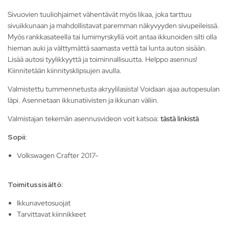
Sivuovien tuuliohjaimet vähentävät myös likaa, joka tarttuu
sivuikkunaan ja mahdollistavat paremman näkyvyyden sivupeileissä.
Myös rankkasateella tai lumimyrskyllä voit antaa ikkunoiden silti olla
hieman auki ja välttymättä saamasta vettä tai lunta auton sisään.
Lisää autosi tyylikkyyttä ja toiminnallisuutta. Helppo asennus!
Kiinnitetään kiinnitysklipsujen avulla.
Valmistettu tummennetusta akryylilasista! Voidaan ajaa autopesulan
läpi. Asennetaan ikkunatiivisten ja ikkunan väliin.
Valmistajan tekemän asennusvideon voit katsoa:
tästä linkistä
Sopii:
Volkswagen Crafter 2017-
Toimitussisältö:
Ikkunavetosuojat
Tarvittavat kiinnikkeet