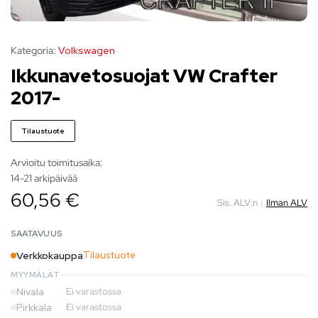
Kategoria:
Volkswagen
Ikkunavetosuojat VW Crafter
2017-
Tilaustuote
Arvioitu toimitusaika:
14-21 arkipäivää
60,56 €
Sis. ALV:n
|
Ilman ALV
SAATAVUUS
Verkkokauppa
Tilaustuote
MYYMÄLÄT
Nivala
Ei varastossa
Pirkkala
Ei varastossa