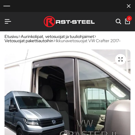
0
Etusivu
Aurinkolipat, vetosuojat ja tuuliohjaimet
Vetosuojat pakettiautoihin
Ikkunavetosuojat VW Crafter 2017-