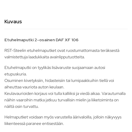
Kuvaus
Etuhelmaputki 2-osainen DAF XF 106
RST-Steelin etuhelmaputket ovat ruostumattomasta teräksestä
valmistettuja laadukkaita avainlipputuotteita.
Etuhelmaputki on tyylikäs lisävaruste suojaamaan autosi
etupuskuria.
Osuminen kivetyksiin, hidasteisiin tai lumipaakkuihin tiellä voi
aiheuttaa vauriota auton keulaan.
Keulavaurioiden korjaus voi tulla kalliiksi ja viedä aikaa. Varautumalla
näihin vaaroihin matka jatkuu turvallisin mielin ja liiketoiminta on
näiltä osin turvattu.
Helmaputket voidaan myös varustella äärivaloilla, jolloin näkyvyys
liikenteessä paranee entisestään.