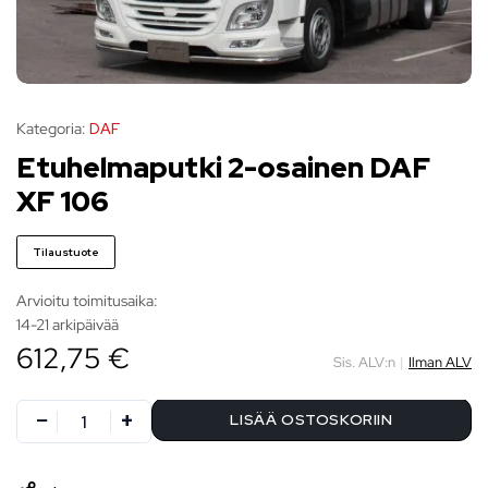
Kategoria:
DAF
Etuhelmaputki 2-osainen DAF
XF 106
Tilaustuote
Arvioitu toimitusaika:
14-21 arkipäivää
612,75 €
Sis. ALV:n
|
Ilman ALV
LISÄÄ OSTOSKORIIN