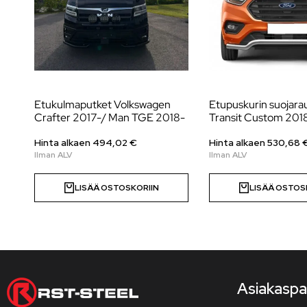
Etukulmaputket Volkswagen
Etupuskurin suojara
Crafter 2017-/ Man TGE 2018-
Transit Custom 20
Hinta alkaen
494,02
€
Hinta alkaen
530,68
LISÄÄ OSTOSKORIIN
LISÄÄ OSTOS
Asiakaspa