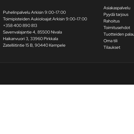
Asiakaspalvelu
Puhelinpalvelu Arkisin 9:00-17:00
Pyydä tarjous
Toimipisteiden Aukioloajat Arkisin 9:00-17:00
Rahoitus
+358 400 890 813
Toimitusehdot
Savenvalajantie 4, 85500 Nivala
Tuotteiden pala
Haikanvuori 3, 33960 Pirkkala
Oma tili
Zatelliitintie 15 B, 90440 Kempele
Tilaukset