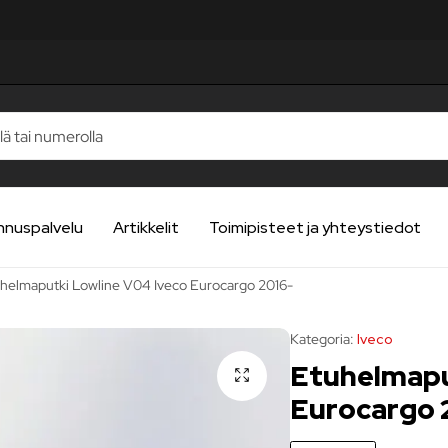
UA
UA
UA
UA
UA
nnuspalvelu
Artikkelit
Toimipisteet ja yhteystiedot
helmaputki Lowline V04 Iveco Eurocargo 2016-
Kategoria:
Iveco
Etuhelmapu
Eurocargo 