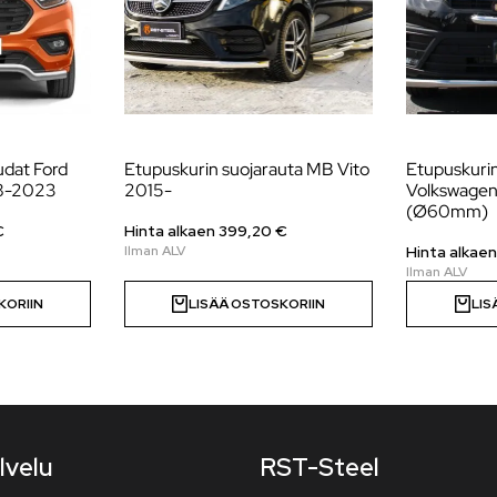
udat Ford
Etupuskurin suojarauta MB Vito
Etupuskuri
18-2023
2015-
Volkswagen
(Ø60mm)
€
Hinta alkaen
399,20
€
Hinta alkae
KORIIN
LISÄÄ OSTOSKORIIN
LIS
lvelu
RST-Steel