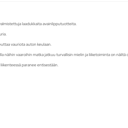
mistettuja laadukkaita avainlipputuotteita.
ria.
heuttaa vauriota auton keulaan.
la näihin vaaroihin matka jatkuu turvallisin mielin ja liiketoiminta on näiltä 
 liikenteessä paranee entisestään.