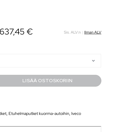
637,45
€
Sis. ALV:n
|
Ilman ALV
LISÄÄ OSTOSKORIIN
tket
,
Etuhelmaputket kuorma-autoihin
,
Iveco