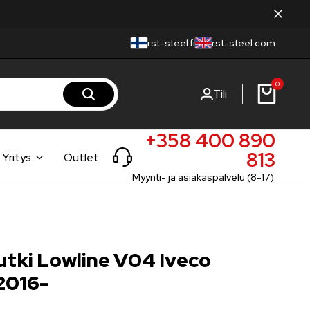
rst-steel.fi
rst-steel.com
0
Tili
+358 400 890
813
Yritys
Outlet
Myynti- ja asiakaspalvelu (8-17)
tki Lowline V04 Iveco
2016-