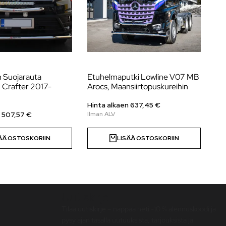
n Suojarauta
Etuhelmaputki Lowline V07 MB
Et
 Crafter 2017-
Arocs, Maansiirtopuskureihin
Vo
Hinta alkaen
637,45
€
Hi
n
507,57
€
ÄÄ OSTOSKORIIN
LISÄÄ OSTOSKORIIN
Uutiskirje
Tilaa uutiskirje – nappaa heti -10 % alennuskoodi ja
pysy ajan tasalla uutuuksista, tarjouksista ja