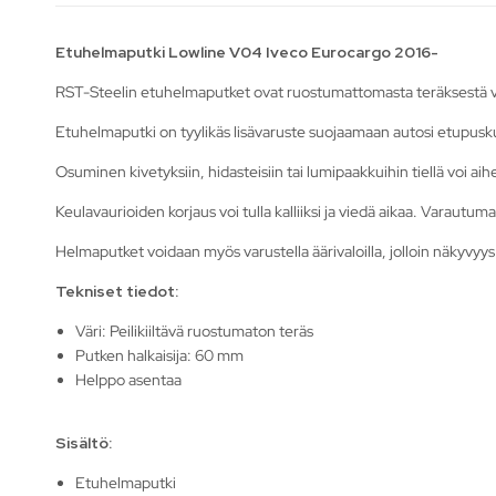
Etuhelmaputki Lowline V04 Iveco Eurocargo 2016-
RST-Steelin etuhelmaputket ovat ruostumattomasta teräksestä val
Etuhelmaputki on tyylikäs lisävaruste suojaamaan autosi etupusku
Osuminen kivetyksiin, hidasteisiin tai lumipaakkuihin tiellä voi ai
Keulavaurioiden korjaus voi tulla kalliiksi ja viedä aikaa. Varautumal
Helmaputket voidaan myös varustella äärivaloilla, jolloin näkyvyys
Tekniset tiedot:
Väri: Peilikiiltävä ruostumaton teräs
Putken halkaisija: 60 mm
Helppo asentaa
Sisältö:
Etuhelmaputki