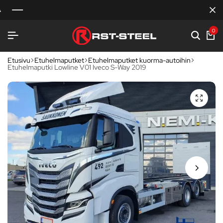
0
Etusivu
Etuhelmaputket
Etuhelmaputket kuorma-autoihin
Etuhelmaputki Lowline V01 Iveco S-Way 2019