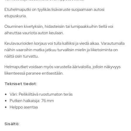
Etuhelmaputki on tyylikäs lisävaruste suojaamaan autosi
etupuskuria.
Osuminen kivetyksiin, hidasteisiin tai lumipaakkuihin tiellä voi
aiheuttaa vauriota auton keulaan.
Keulavaurioiden korjaus voi tulla kalliiksi ja viedä aikaa. Varautumalla
näihin vaaroihin matka jatkuu turvallisin mielin ja liiketoiminta on
näiltä osin turvattu.
Helmaputket voidaan myös varustella äärivaloilla, jolloin näkyvyys
liikenteessä paranee entisestään.
Tekniset tiedot:
Väri: Peilikiiltävä ruostumaton teräs
Putken halkaisija: 76 mm
Helppo asentaa
Sisältö: