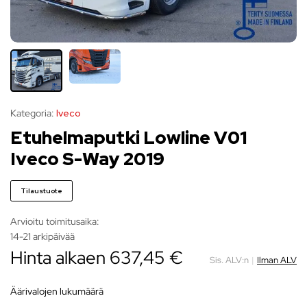
Kategoria:
Iveco
Etuhelmaputki Lowline V01
Iveco S-Way 2019
Tilaustuote
Arvioitu toimitusaika:
14-21 arkipäivää
Hinta alkaen
637,45
€
Sis. ALV:n
|
Ilman ALV
äärivalojen lukumäärä