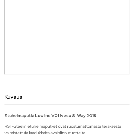
Kuvaus
Etuhelmaputki Lowline V01 Iveco S-Way 2019
RST-Steelin etuhelmaputket ovat ruostumattomasta teräksestä
valmistettuja laadukkaita avainlipputuotteita.