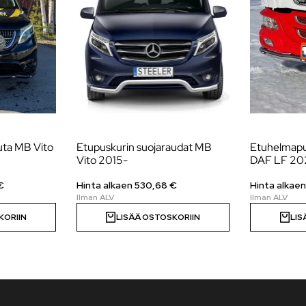
uta MB Vito
Etupuskurin suojaraudat MB
Etuhelmapu
Vito 2015-
DAF LF 20
€
Hinta alkaen
530,68
€
Hinta alkae
KORIIN
LISÄÄ OSTOSKORIIN
LIS