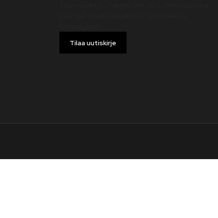
Tilaa uutiskirje – nappaa heti -10 % alennuskoodi ja
pysy ajan tasalla uutuuksista, tarjouksista ja
kampanjoista!
Tilaa uutiskirje