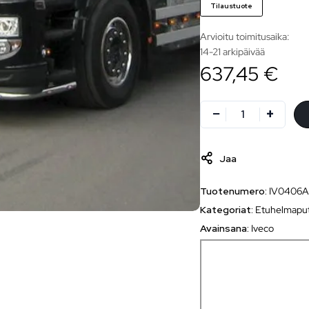
Tilaustuote
Arvioitu toimitusaika:
14-21 arkipäivää
637,45 €
Jaa
Tuotenumero:
IV0406
Kategoriat:
Etuhelmapu
Avainsana:
Iveco