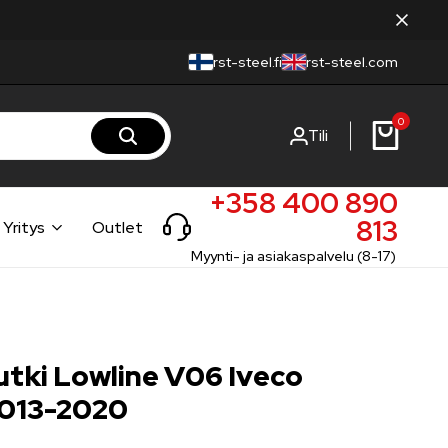
rst-steel.fi
rst-steel.com
0
Tili
+358 400 890
813
Yritys
Outlet
Myynti- ja asiakaspalvelu (8-17)
tki Lowline V06 Iveco
2013-2020