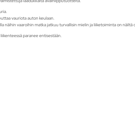
mistettuja laadukkaita avainlipputuotteita.
ria.
heuttaa vauriota auton keulaan.
la näihin vaaroihin matka jatkuu turvallisin mielin ja liiketoiminta on näiltä 
 liikenteessä paranee entisestään.