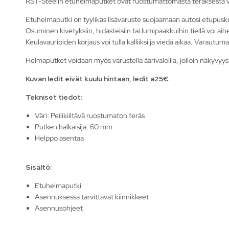
RST-Steelin etuhelmaputket ovat ruostumattomasta teräksestä val
Etuhelmaputki on tyylikäs lisävaruste suojaamaan autosi etupusku
Osuminen kivetyksiin, hidasteisiin tai lumipaakkuihin tiellä voi ai
Keulavaurioiden korjaus voi tulla kalliiksi ja viedä aikaa. Varautumal
Helmaputket voidaan myös varustella äärivaloilla, jolloin näkyvyys
Kuvan ledit eivät kuulu hintaan, ledit a25€
Tekniset tiedot:
Väri: Peilikiiltävä ruostumaton teräs
Putken halkaisija: 60 mm
Helppo asentaa
Sisältö:
Etuhelmaputki
Asennuksessa tarvittavat kiinnikkeet
Asennusohjeet