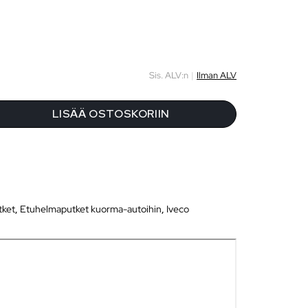
Sis. ALV:n
|
Ilman ALV
LISÄÄ OSTOSKORIIN
A
tket
,
Etuhelmaputket kuorma-autoihin
,
Iveco