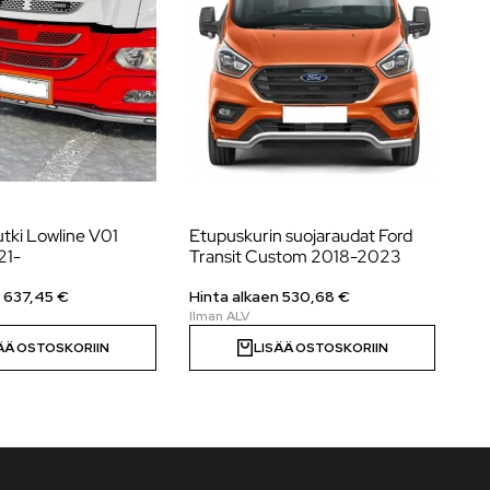
tki Lowline V01
Etupuskurin suojaraudat Ford
Et
21-
Transit Custom 2018-2023
Vo
n
637,45
€
Hinta alkaen
530,68
€
Hi
ÄÄ OSTOSKORIIN
LISÄÄ OSTOSKORIIN
Uutiskirje