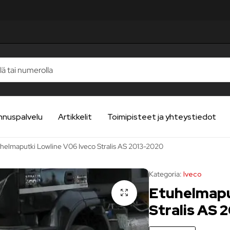
TELUA
TELUA
TELUA
TELUA
TELUA
nnuspalvelu
Artikkelit
Toimipisteet ja yhteystiedot
helmaputki Lowline V06 Iveco Stralis AS 2013-2020
Kategoria:
Iveco
Etuhelmapu
Stralis AS 