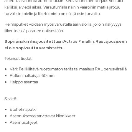
aiheuttaa vauriota auton keulaan. Keulavaurioiden korjaus voi tulla
kalliiksi ja viedä aikaa. Varautumalla näihin vaaroihin matka jatkuu
turvallisin mielin ja liiketoiminta on näiltä osin turvattu.
Helmaputket voidaan myös varustella äärivaloilla, jolloin näkyvyys
liikenteessä paranee entisestään.
Sopii ainakin ilmajousitettuun Actros F malliin. Rautajousiseen
ei ole sopivuutta varmistettu
.
Tekniset tiedot:
Väri: Peilikiiltävä ruostumaton teräs tai maalaus RAL perusväreillä
Putken halkaisija: 60 mm
Helppo asentaa
Sisältö:
Etuhelmaputki
Asennuksessa tarvittavat kiinnikkeet
Asennusohjeet