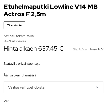
Etuhelmaputki Lowline V14 MB
Actros F 2,5m
Tilaustuote
Arvioitu toimitusaika:
14-21 arkipäivää
Hinta alkaen
637,45
€
Sis. ALV:n
|
Ilman ALV
Saatavilla erivaihtoehtoja
äärivalojen lukumäärä
väri