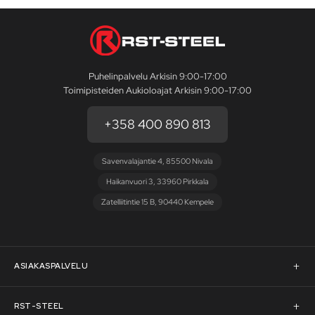
Puhelinpalvelu Arkisin 9:00-17:00
Toimipisteiden Aukioloajat Arkisin 9:00-17:00
+358 400 890 813
Savenvalajantie 4, 85500 Nivala
Haikanvuori 3, 33960 Pirkkala
Zatelliitintie 15 B, 90440 Kempele
ASIAKASPALVELU
Asiakaspalvelu
RST-STEEL