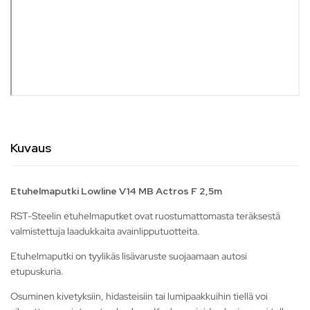
Kuvaus
Etuhelmaputki Lowline V14 MB Actros F 2,5m
RST-Steelin etuhelmaputket ovat ruostumattomasta teräksestä
valmistettuja laadukkaita avainlipputuotteita.
Etuhelmaputki on tyylikäs lisävaruste suojaamaan autosi
etupuskuria.
Osuminen kivetyksiin, hidasteisiin tai lumipaakkuihin tiellä voi