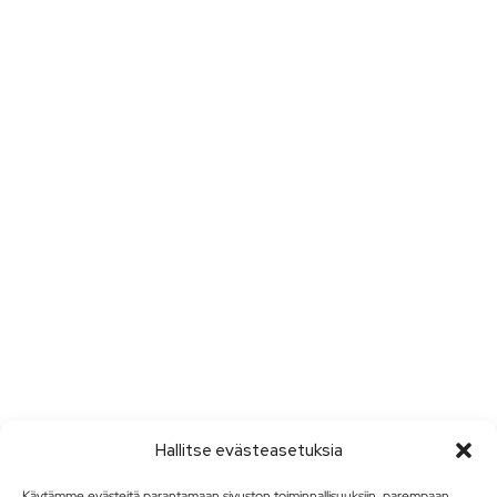
Hallitse evästeasetuksia
Käytämme evästeitä parantamaan sivuston toiminnallisuuksiin, parempaan