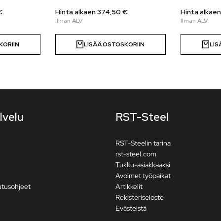
€
Hinta alkaen
374,50
€
Hinta alkae
KORIIN
LISÄÄ OSTOSKORIIN
LIS
lvelu
RST-Steel
RST-Steelin tarina
rst-steel.com
Tukku-asiakkaaksi
Avoimet työpaikat
utusohjeet
Artikkelit
Rekisteriseloste
Evästeistä