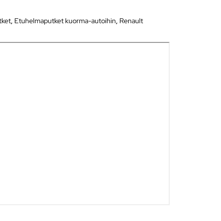
tket
,
Etuhelmaputket kuorma-autoihin
,
Renault