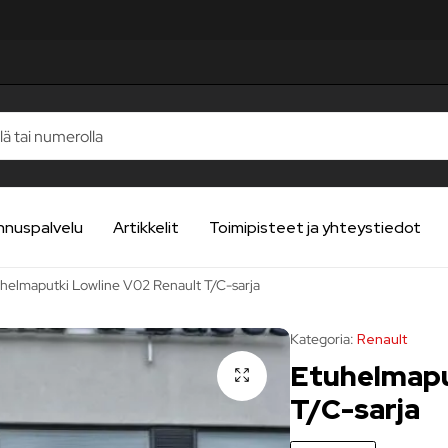
STELUA
STELUA
STELUA
STELUA
STELUA
nnuspalvelu
Artikkelit
Toimipisteet ja yhteystiedot
helmaputki Lowline V02 Renault T/C-sarja
Kategoria:
Renault
Etuhelmapu
T/C-sarja