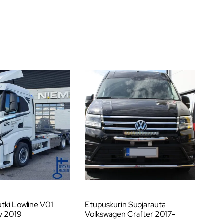
tki Lowline V01
Etupuskurin Suojarauta
Et
y 2019
Volkswagen Crafter 2017-
Tr