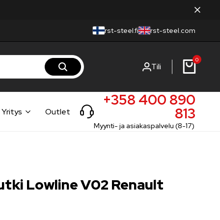
rst-steel.fi
rst-steel.com
0
Tili
+358 400 890
813
Yritys
Outlet
Myynti- ja asiakaspalvelu (8-17)
tki Lowline V02 Renault