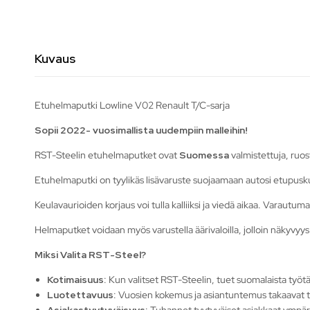
Kuvaus
Etuhelmaputki Lowline V02 Renault T/C-sarja
Sopii 2022- vuosimallista uudempiin malleihin!
RST-Steelin etuhelmaputket ovat
Suomessa
valmistettuja, ruo
Etuhelmaputki on tyylikäs lisävaruste suojaamaan autosi etupuskuri
Keulavaurioiden korjaus voi tulla kalliiksi ja viedä aikaa. Varautumal
Helmaputket voidaan myös varustella äärivaloilla, jolloin näkyvyys
Miksi Valita RST-Steel?
Kotimaisuus
: Kun valitset RST-Steelin, tuet suomalaista ty
Luotettavuus
: Vuosien kokemus ja asiantuntemus takaavat 
Asiakastyytyväisyys
: Tuhannet tyytyväiset asiakkaat ympär