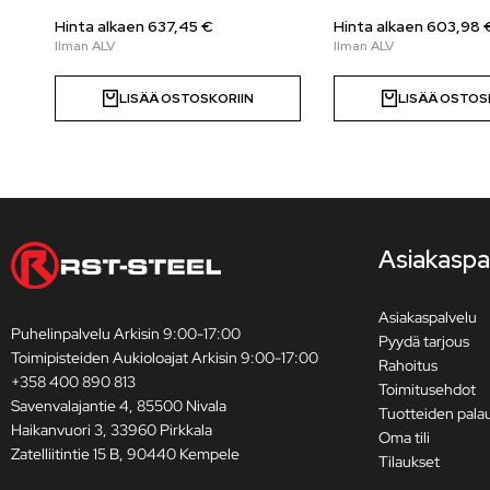
Hinta alkaen
637,45
€
Hinta alkaen
603,98
LISÄÄ OSTOSKORIIN
LISÄÄ OSTOS
Asiakaspa
Asiakaspalvelu
Puhelinpalvelu Arkisin 9:00-17:00
Pyydä tarjous
Toimipisteiden Aukioloajat Arkisin 9:00-17:00
Rahoitus
+358 400 890 813
Toimitusehdot
Savenvalajantie 4, 85500 Nivala
Tuotteiden pala
Haikanvuori 3, 33960 Pirkkala
Oma tili
Zatelliitintie 15 B, 90440 Kempele
Tilaukset