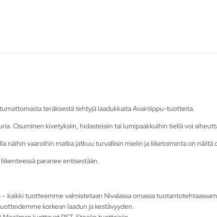
stumattomasta teräksestä tehtyjä laadukkaita Avainlippu-tuotteita.
a. Osuminen kivetyksiin, hidasteisiin tai lumipaakkuihin tiellä voi aiheut
la näihin vaaroihin matka jatkuu turvallisin mielin ja liiketoiminta on näiltä 
 liikenteessä paranee entisestään.
ötä – kaikki tuotteemme valmistetaan Nivalassa omassa tuotantotehtaassa
tuotteidemme korkean laadun ja kestävyyden.
i Maailman luottavat RST-Steelin tuotteisiin.