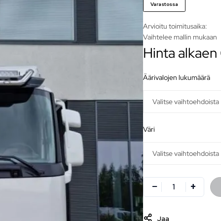
Varastossa
Arvioitu toimitusaika:
Vaihtelee mallin mukaan
Hinta alkaen
äärivalojen lukumäärä
väri
Jaa