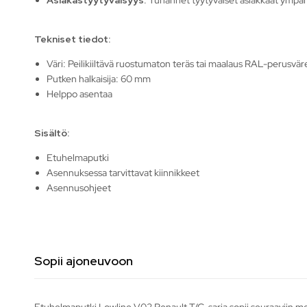
Tekniset tiedot:
Väri: Peilikiiltävä ruostumaton teräs tai maalaus RAL-perusväre
Putken halkaisija: 60 mm
Helppo asentaa
Sisältö:
Etuhelmaputki
Asennuksessa tarvittavat kiinnikkeet
Asennusohjeet
Sopii ajoneuvoon
Etuhelmaputki Lowline V02 Renault T/C-sarja sopii seuraaviin me