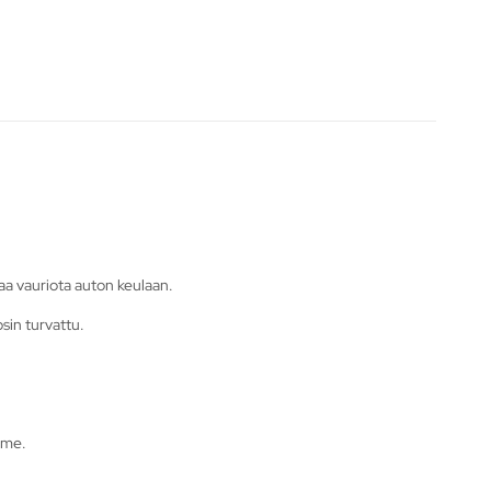
taa vauriota auton keulaan.
osin turvattu.
mme.