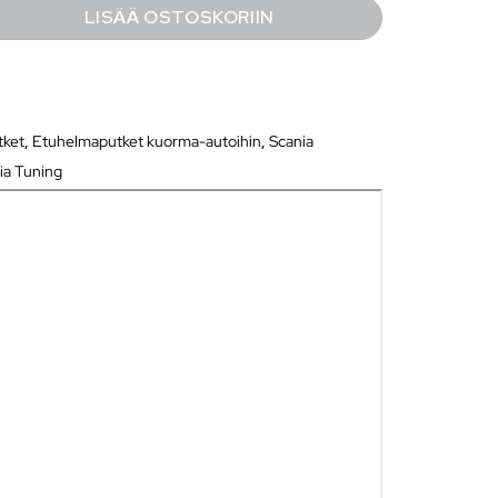
LISÄÄ OSTOSKORIIN
tket
,
Etuhelmaputket kuorma-autoihin
,
Scania
ia Tuning