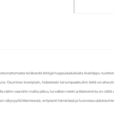
uostumattomasta teräksestä tehtyjä huippulaadukkaita Avainlippu-tuotteit
a. Osuminen kivetyksiin, hidasteisiin tai lumipaakkuihin tiellä voi aiheut
la näihin vaaroihin matka jatkuu turvallisin mielin ja liiketoiminta on näiltä 
n näkyvyyttä liikenteessä, erityisesti hämärässä ja huonoissa sääolosuhte