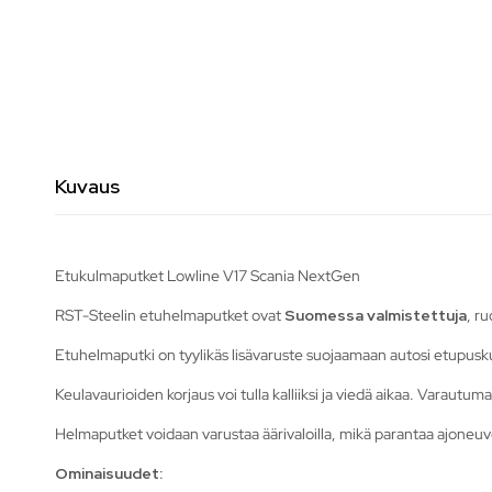
Kuvaus
Etukulmaputket Lowline V17 Scania NextGen
RST-Steelin etuhelmaputket ovat
Suomessa valmistettuja
, r
Etuhelmaputki on tyylikäs lisävaruste suojaamaan autosi etupuskuri
Keulavaurioiden korjaus voi tulla kalliiksi ja viedä aikaa. Varautumal
Helmaputket voidaan varustaa äärivaloilla, mikä parantaa ajoneuvo
Ominaisuudet: