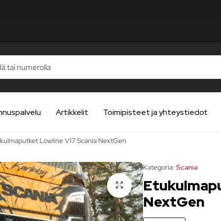
STELUA
STELUA
STELUA
STELUA
STELUA
nnuspalvelu
Artikkelit
Toimipisteet ja yhteystiedot
kulmaputket Lowline V17 Scania NextGen
Kategoria:
Scania
Etukulmapu
NextGen