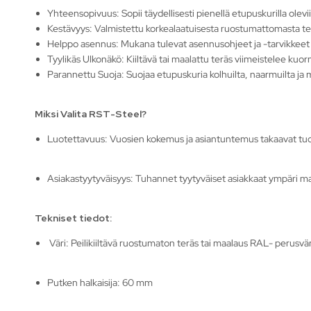
Yhteensopivuus: Sopii täydellisesti pienellä etupuskurilla olev
Kestävyys: Valmistettu korkealaatuisesta ruostumattomasta te
Helppo asennus: Mukana tulevat asennusohjeet ja -tarvikkeet 
Tyylikäs Ulkonäkö: Kiiltävä tai maalattu teräs viimeistelee ku
Parannettu Suoja: Suojaa etupuskuria kolhuilta, naarmuilta ja 
Miksi Valita RST-Steel?
Luotettavuus: Vuosien kokemus ja asiantuntemus takaavat tu
Asiakastyytyväisyys: Tuhannet tyytyväiset asiakkaat ympäri ma
Tekniset tiedot:
Väri: Peilikiiltävä ruostumaton teräs tai maalaus RAL- perusvär
Putken halkaisija: 60 mm