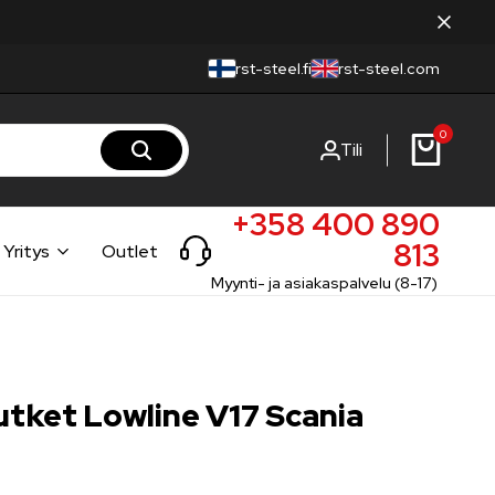
rst-steel.fi
rst-steel.com
0
Tili
+358 400 890
813
Yritys
Outlet
Myynti- ja asiakaspalvelu (8-17)
tket Lowline V17 Scania