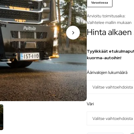
Varastossa
Arvioitu toimitusaika:
Vaihtelee mallin mukaan
Hinta alkaen
Tyylikkäät etukulmaputk
kuorma-autoihin!
äärivalojen lukumäärä
väri