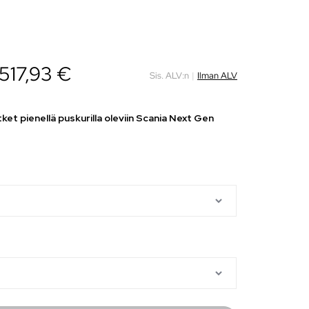
517,93
€
Sis. ALV:n
|
Ilman ALV
et pienellä puskurilla oleviin Scania Next Gen