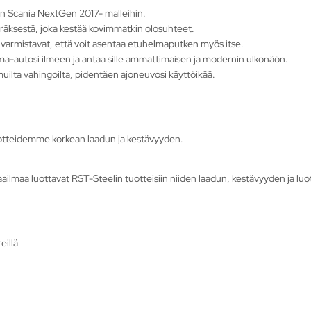
iin Scania NextGen 2017- malleihin.
räksestä, joka kestää kovimmatkin olosuhteet.
varmistavat, että voit asentaa etuhelmaputken myös itse.
orma-autosi ilmeen ja antaa sille ammattimaisen ja modernin ulkonäön.
muilta vahingoilta, pidentäen ajoneuvosi käyttöikää.
otteidemme korkean laadun ja kestävyyden.
ailmaa luottavat RST-Steelin tuotteisiin niiden laadun, kestävyyden ja lu
eillä