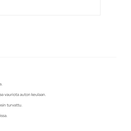
a.
taa vauriota auton keulaan.
osin turvattu.
issa.