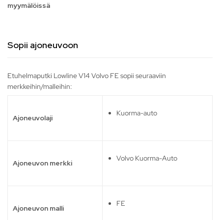
myymälöissä
Sopii ajoneuvoon
Etuhelmaputki Lowline V14 Volvo FE sopii seuraaviin
merkkeihin/malleihin:
Kuorma-auto
Ajoneuvolaji
Volvo Kuorma-Auto
Ajoneuvon merkki
FE
Ajoneuvon malli