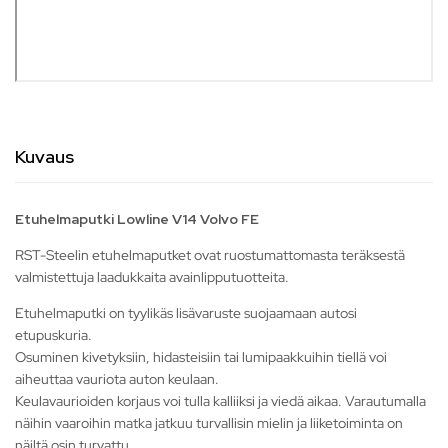
Kuvaus
Etuhelmaputki Lowline V14 Volvo FE
RST-Steelin etuhelmaputket ovat ruostumattomasta teräksestä
valmistettuja laadukkaita avainlipputuotteita.
Etuhelmaputki on tyylikäs lisävaruste suojaamaan autosi
etupuskuria.
Osuminen kivetyksiin, hidasteisiin tai lumipaakkuihin tiellä voi
aiheuttaa vauriota auton keulaan.
Keulavaurioiden korjaus voi tulla kalliiksi ja viedä aikaa. Varautumalla
näihin vaaroihin matka jatkuu turvallisin mielin ja liiketoiminta on
näiltä osin turvattu.