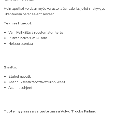
Helmaputket voidaan myös varustella äärivaloilla, jolloin näkyvyys
liikenteessä paranee entisestään.
Tekniset tiedot:
Väri: Peilikiiltävä ruostumaton teräs
Putken halkaisija: 60 mm
Helppo asentaa
Sisältö:
Etuhelmaputki
Asennuksessa tarvittavat kiinnikkeet
Asennusohjeet
Tuote myynnissä valtuutetuissa Volvo Trucks Finland