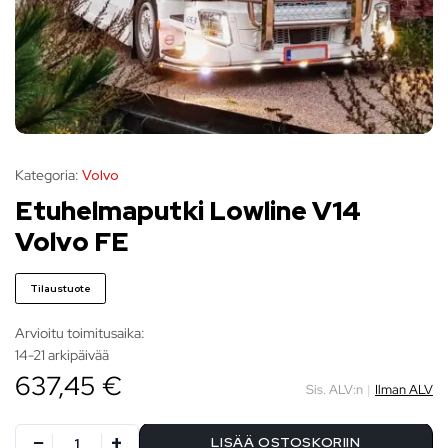
Kategoria:
Volvo
Etuhelmaputki Lowline V14
Volvo FE
Tilaustuote
Arvioitu toimitusaika:
14-21 arkipäivää
637,45 €
Sis. ALV:n
|
Ilman ALV
LISÄÄ OSTOSKORIIN