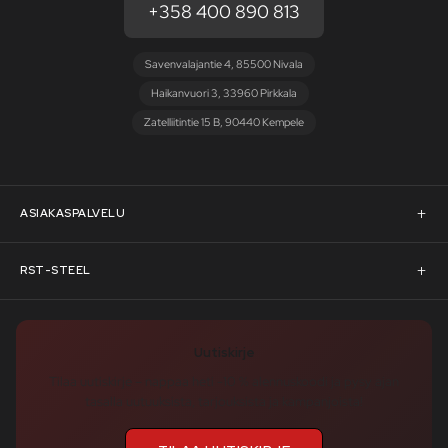
+358 400 890 813
Savenvalajantie 4, 85500 Nivala
Haikanvuori 3, 33960 Pirkkala
Zatelliitintie 15 B, 90440 Kempele
ASIAKASPALVELU
Asiakaspalvelu
RST-STEEL
Pyydä tarjous
RST-Steelin tarina
Uutiskirje
Rahoitus
rst-steel.com
Tilaa uutiskirje – nappaa heti -10 % alennuskoodi ja pysy ajan
tasalla uutuuksista, tarjouksista ja kampanjoista!
Toimitusehdot
Tukku-asiakkaaksi