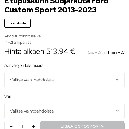
Etupuskurin Suojarauta Ford
Custom Sport 2013-2023
Tilaustuote
Arvioitu toimitusaika:
14-21 arkipäivää
Hinta alkaen
513,94
€
Sis. ALV:n
|
Ilman ALV
äärivalojen lukumäärä
väri
LISÄÄ OSTOSKORIIN