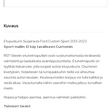
Kuvaus
Etupuskurin Suojarauta Ford Custom Sport 2013-2023
Sport malliin. EI käy tavalliseen Customiin.
RST-Steelin etuhelmaputket ovat ruostumattomasta teräksestä
valmistettuja laadukkaita avainlipputuotteita. Etuhelmaputki on
tyylikäs lisävaruste, jolla suojaat autosi etupuskuria. Osuminen
kivetyksiin, hidasteisiin tai lumipaakkuihin tiellä voi aiheuttaa
vauriota auton keulaan. Keulavaurioiden korjaus voi tulla kalliiksi ja
viedä aikaa. Varautumalla näihin vaaroihin matka jatkuu turvallisin
mielin.
Nopea ja helppo asentaa, asennus valmiisiin paikkoihin.
Tekniset tiedot: