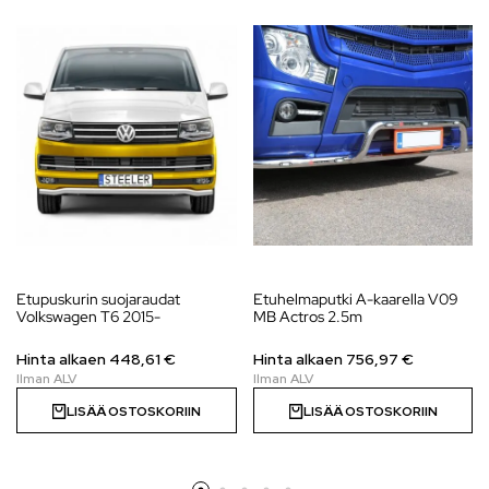
Etupuskurin suojaraudat
Etuhelmaputki A-kaarella V09
Volkswagen T6 2015-
MB Actros 2.5m
Hinta alkaen
448,61
€
Hinta alkaen
756,97
€
LISÄÄ OSTOSKORIIN
LISÄÄ OSTOSKORIIN