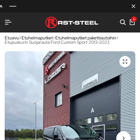
0
Etusivu
Etuhelmaputket
Etuhelmaputket pakettiautoihin
Etupuskurin Suojarauta Ford Custom Sport 2013-2023