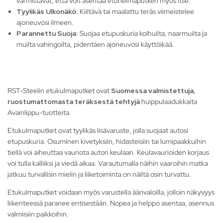
varmistavat, että voit asentaa etuhelmaputken myös itse.
Tyylikäs Ulkonäkö
: Kiiltävä tai maalattu teräs viimeistelee
ajoneuvosi ilmeen.
Parannettu Suoja
: Suojaa etupuskuria kolhuilta, naarmuilta ja
muilta vahingoilta, pidentäen ajoneuvosi käyttöikää.
RST-Steelin etukulmaputket ovat
Suomessa valmistettuja,
ruostumattomasta teräksestä tehtyjä
huippulaadukkaita
Avainlippu-tuotteita.
Etukulmaputket ovat tyylikäs lisävaruste, jolla suojaat autosi
etupuskuria. Osuminen kivetyksiin, hidasteisiin tai lumipaakkuihin
tiellä voi aiheuttaa vauriota auton keulaan. Keulavaurioiden korjaus
voi tulla kalliiksi ja viedä aikaa. Varautumalla näihin vaaroihin matka
jatkuu turvallisin mielin ja liiketoiminta on näiltä osin turvattu.
Etukulmaputket voidaan myös varustella äärivaloilla, jolloin näkyvyys
liikenteessä paranee entisestään. Nopea ja helppo asentaa, asennus
valmiisiin paikkoihin.