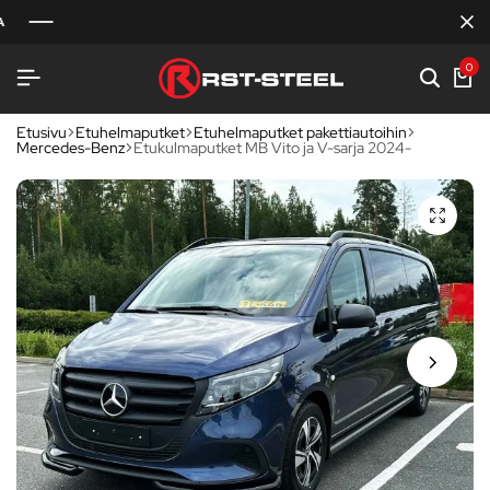
0
Etusivu
Etuhelmaputket
Etuhelmaputket pakettiautoihin
Mercedes-Benz
Etukulmaputket MB Vito ja V-sarja 2024-