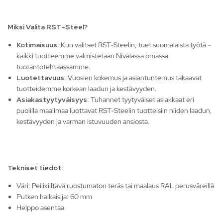
Miksi Valita RST-Steel?
Kotimaisuus
: Kun valitset RST-Steelin, tuet suomalaista työtä –
kaikki tuotteemme valmistetaan Nivalassa omassa
tuotantotehtaassamme.
Luotettavuus
: Vuosien kokemus ja asiantuntemus takaavat
tuotteidemme korkean laadun ja kestävyyden.
Asiakastyytyväisyys
: Tuhannet tyytyväiset asiakkaat eri
puolilla maailmaa luottavat RST-Steelin tuotteisiin niiden laadun,
kestävyyden ja varman istuvuuden ansiosta.
Tekniset tiedot:
Väri: Peilikiiltävä ruostumaton teräs tai maalaus RAL perusväreillä
Putken halkaisija: 60 mm
Helppo asentaa