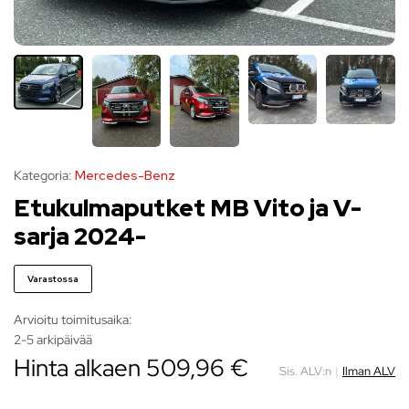
Kategoria:
Mercedes-Benz
Etukulmaputket MB Vito ja V-
sarja 2024-
Varastossa
Arvioitu toimitusaika:
2-5 arkipäivää
Hinta alkaen
509,96
€
Sis. ALV:n
|
Ilman ALV