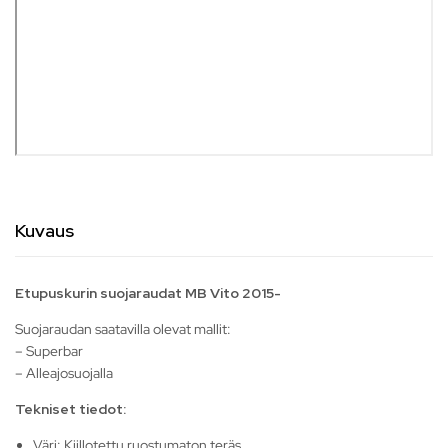
Kuvaus
Etupuskurin suojaraudat MB Vito 2015-
Suojaraudan saatavilla olevat mallit:
– Superbar
– Alleajosuojalla
Tekniset tiedot:
Väri: Kiillotettu ruostumaton teräs