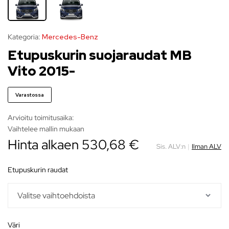
Kategoria:
Mercedes-Benz
Etupuskurin suojaraudat MB
Vito 2015-
Varastossa
Arvioitu toimitusaika:
Vaihtelee mallin mukaan
Hinta alkaen
530,68
€
Sis. ALV:n
|
Ilman ALV
etupuskurin raudat
väri