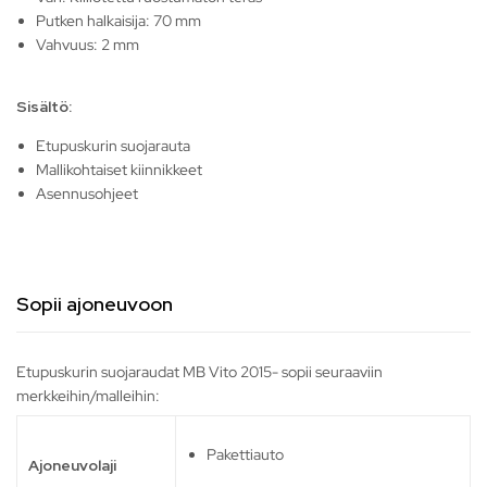
Putken halkaisija: 70 mm
Vahvuus: 2 mm
Sisältö:
Etupuskurin suojarauta
Mallikohtaiset kiinnikkeet
Asennusohjeet
Sopii ajoneuvoon
Etupuskurin suojaraudat MB Vito 2015- sopii seuraaviin
merkkeihin/malleihin:
Pakettiauto
Ajoneuvolaji