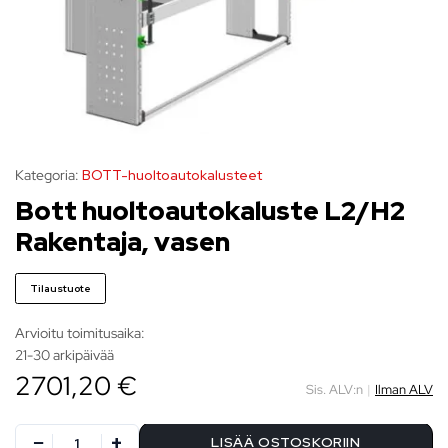
Kategoria:
BOTT-huoltoautokalusteet
Bott huoltoautokaluste L2/H2
Rakentaja, vasen
Tilaustuote
Arvioitu toimitusaika:
21-30 arkipäivää
2701,20 €
Sis. ALV:n
|
Ilman ALV
LISÄÄ OSTOSKORIIN