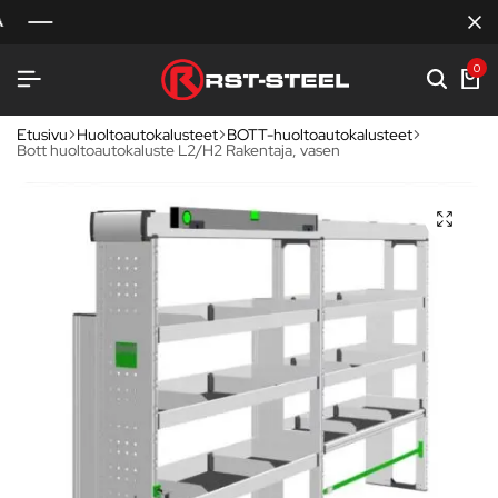
0
Etusivu
Huoltoautokalusteet
BOTT-huoltoautokalusteet
Bott huoltoautokaluste L2/H2 Rakentaja, vasen