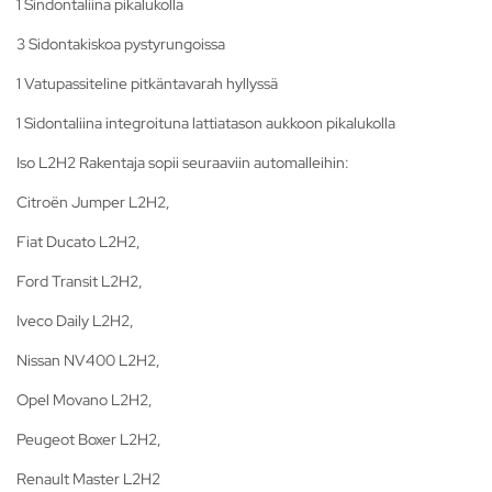
1 Sindontaliina pikalukolla
3 Sidontakiskoa pystyrungoissa
1 Vatupassiteline pitkäntavarah hyllyssä
1 Sidontaliina integroituna lattiatason aukkoon pikalukolla
Iso L2H2 Rakentaja sopii seuraaviin automalleihin:
Citroën Jumper L2H2,
Fiat Ducato L2H2,
Ford Transit L2H2,
Iveco Daily L2H2,
Nissan NV400 L2H2,
Opel Movano L2H2,
Peugeot Boxer L2H2,
Renault Master L2H2