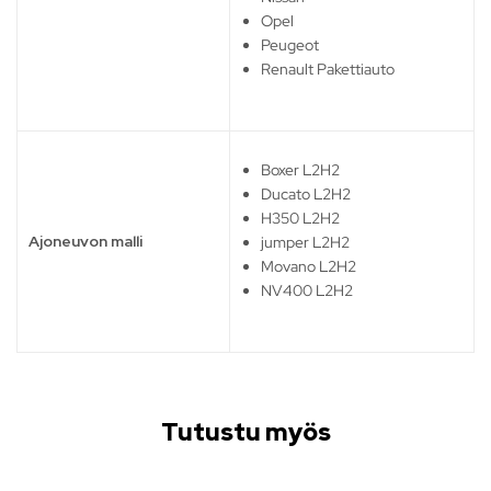
Opel
Peugeot
Renault Pakettiauto
Boxer L2H2
Ducato L2H2
H350 L2H2
Ajoneuvon malli
jumper L2H2
Movano L2H2
NV400 L2H2
Tutustu myös