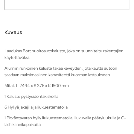
Kuvaus
Laadukas Bott huoltoautokaluste, joka on suunniteltu rakentajien
käytettäväksi.
Alumiinirunkoinen kaluste takaa keveyden, jota kautta autoon
saadaan maksimaalinen kapasiteetti kuorman lastaukseen
Mitat: L 2494 x S 376 x K 1500 mm
1 Kaluste pystysidontakiskoilla
6 Hyllyä jakajilla ja liukuestematolla
1 Pitkäntavaran hylly liukuestematolla, liukuvalla päätyluukulla ja C-
lash kiinnikepaikoilla